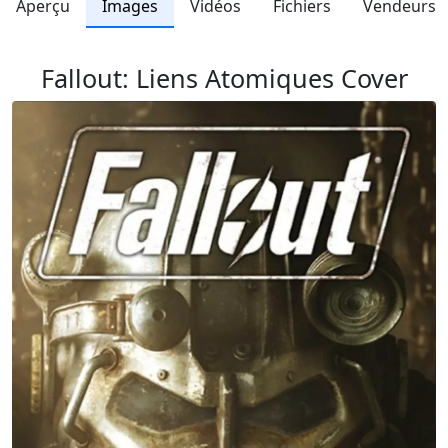
Aperçu
Images
Vidéos
Fichiers
Vendeurs
Fallout: Liens Atomiques Cover