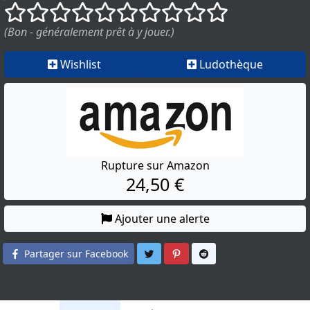
()
()
()
()
()
()
()
()
()
()
(Bon - généralement prêt à y jouer.)
Wishlist
Ludothèque
Rupture sur Amazon
24,50 €
Ajouter une alerte
Partager sur Twitter
Partager sur Pinterest
Partager sur Reddit
Partager sur Facebook