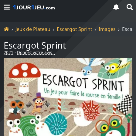
Accueil
Jeux de Plateau
Escargot Sprint
Images
Escarg
Escargot Sprint
2021
-
Donnez votre avis !