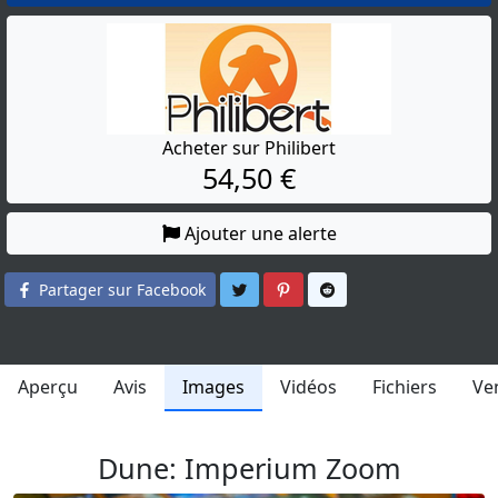
Acheter sur Philibert
54,50 €
Ajouter une alerte
Partager sur Twitter
Partager sur Pinterest
Partager sur Reddit
Partager sur Facebook
Aperçu
Avis
Images
Vidéos
Fichiers
Ve
Dune: Imperium Zoom