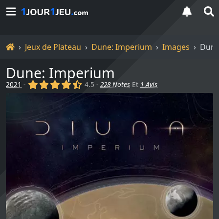
Accueil
Jeux de Plateau
Dune: Imperium
Images
Dune
Dune: Imperium
(x)
(x)
(x)
(x)
(,)
2021
-
4.5 -
228 Notes
Et
1 Avis