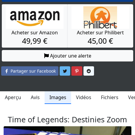
Acheter sur Amazon
Acheter sur Philibert
49,99 €
45,00 €
Ajouter une alerte
Partager sur Twitter
Partager sur Pinterest
Partager sur Reddit
Partager sur Facebook
Aperçu
Avis
Images
Vidéos
Fichiers
Ve
Time of Legends: Destinies Zoom