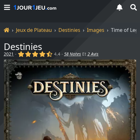
Accueil
Jeux de Plateau
Destinies
Images
Time of Leg
Destinies
(x)
(x)
(x)
(x)
(,)
2021
-
4.4 -
58 Notes
Et
2 Avis