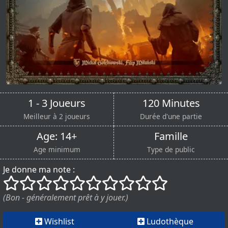
1 - 3 Joueurs
120 Minutes
Meilleur à 2 joueurs
Durée d'une partie
Age: 14+
Famille
Age minimum
Type de public
Je donne ma note :
()
()
()
()
()
()
()
()
()
()
(Bon - généralement prêt à y jouer.)
Wishlist
Ludothèque