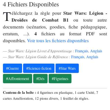
4 Fichiers Disponibles
T
Star Wars: Légion -
éléchargez la règle pour
Droïdes de Combat B1
ou toute autre
documents (scénarios, goodies, fiche pédagogique,
4
erratum, ...).
fichiers au format PDF sont
disponibles.
Voir tous les fichiers disponibles
Star Wars: Légion Livret d'Apprentissage :
Français
,
Anglais
Star Wars: Légion Guide de Référence :
Français
,
Anglais
#Guerre
#Science-fiction
#Star Wars
#Affrontement
#Dés
#Figurines
Contenu de la boîte :
4 figurines en plastique, 1 carte Unité, 7
cartes Amélioration, 12 pions divers, 1 feuillet de règles.