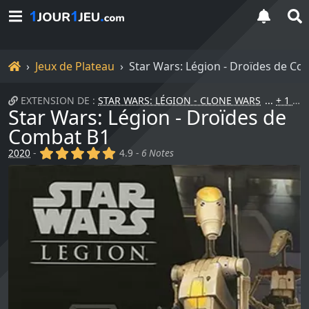
Accueil
Jeux de Plateau
Star Wars: Légion - Droïdes de Co
EXTENSION DE :
STAR WARS: LÉGION - CLONE WARS
+ 1 DE PLUS
Star Wars: Légion - Droïdes de
Combat B1
(x)
(x)
(x)
(x)
(x)
2020
-
4.9 -
6 Notes