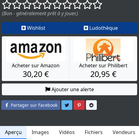
()
()
()
()
()
()
()
()
()
()
(Bon - généralement prêt à y jouer.)
Wishlist
Ludothèque
Acheter sur Amazon
Acheter sur Philibert
30,20 €
20,95 €
Ajouter une alerte
Partager sur Twitter
Partager sur Pinterest
Partager sur Reddit
Partager sur Facebook
Aperçu
Images
Vidéos
Fichiers
Vendeurs