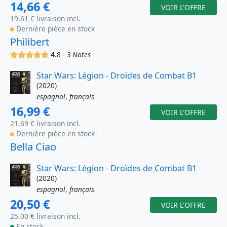
14,66 €
VOIR L'OFFRE
19,61 € livraison incl.
Dernière pièce en stock
Philibert
(x)
(x)
(x)
(x)
(x)
4.8 -
3 Notes
Star Wars: Légion - Droïdes de Combat B1
(2020)
espagnol
,
français
16,99 €
VOIR L'OFFRE
21,69 € livraison incl.
Dernière pièce en stock
Bella Ciao
Star Wars: Légion - Droïdes de Combat B1
(2020)
espagnol
,
français
20,50 €
VOIR L'OFFRE
25,00 € livraison incl.
En stock