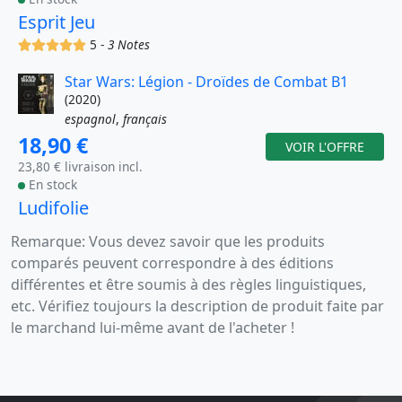
Esprit Jeu
(x)
(x)
(x)
(x)
(x)
5 -
3 Notes
Star Wars: Légion - Droïdes de Combat B1
(2020)
espagnol
,
français
18,90 €
VOIR L'OFFRE
23,80 € livraison incl.
En stock
Ludifolie
Remarque: Vous devez savoir que les produits
comparés peuvent correspondre à des éditions
différentes et être soumis à des règles linguistiques,
etc. Vérifiez toujours la description de produit faite par
le marchand lui-même avant de l'acheter !