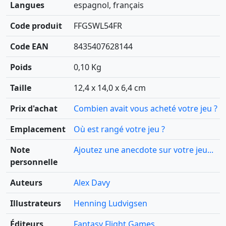
Langues
espagnol, français
Code produit
FFGSWL54FR
Code EAN
8435407628144
Poids
0,10 Kg
Taille
12,4 x 14,0 x 6,4 cm
Prix d'achat
Combien avait vous acheté votre jeu ?
Emplacement
Où est rangé votre jeu ?
Note
Ajoutez une anecdote sur votre jeu...
personnelle
Auteurs
Alex Davy
Illustrateurs
Henning Ludvigsen
Éditeurs
Fantasy Flight Games