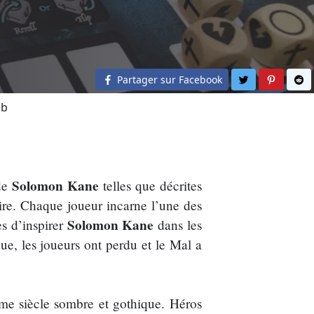
Partager sur 
Partage
Pa
Partager sur Facebook
eb
Solomon Kane
 de
telles que décrites
oire. Chaque joueur incarne l’une des
Solomon Kane
es d’inspirer
dans les
oue, les joueurs ont perdu et le Mal a
ème siècle sombre et gothique. Héros