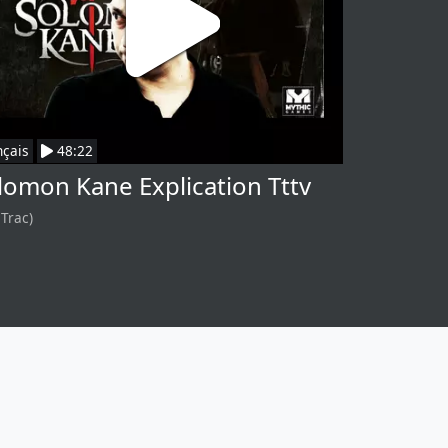
nçais
48:22
lomon Kane Explication Tttv
 Trac)