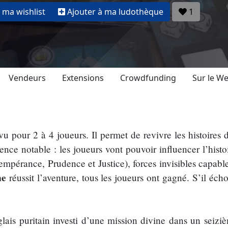
 ma wishlist
Ajouter à ma ludothèque
1
Vendeurs
Extensions
Crowdfunding
Sur le W
évu pour 2 à 4 joueurs. Il permet de revivre les histoires
rence notable : les joueurs vont pouvoir influencer l’hist
empérance, Prudence et Justice), forces invisibles capabl
ne
réussit l’aventure, tous les joueurs ont gagné. S’il éch
lais puritain investi d’une mission divine dans un seizi