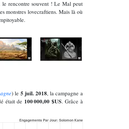
il le rencontre souvent ! Le Mal peut
res monstres lovecraftiens. Mais là où
mpitoyable.
pagne
5 juil. 2018
) le
, la campagne a
100 000,00 $US
é était de
. Grâce à
.