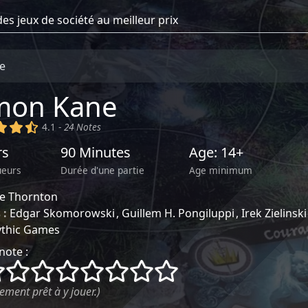
e
mon Kane
)
(x)
(x)
(,)
4.1 -
24 Notes
rs
90 Minutes
Age: 14+
ueurs
Durée d'une partie
Age minimum
ke Thornton
 :
Edgar Skomorowski
Guillem H. Pongiluppi
Irek Zielinski
thic Games
note :
()
()
()
()
()
()
()
()
ement prêt à y jouer.)