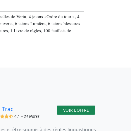
helles de Vertu, 4 jetons «Ordre du tour », 4
uverte, 6 jetons Lumière, 6 jetons blessures
res, 1 Livre de règles, 100 feuillets de
e
c Trac
VOIR L'OFFRE
(x)
(x)
(x)
(,)
4.1 -
24 Notes
 et être soumis à des règles linguistiques,