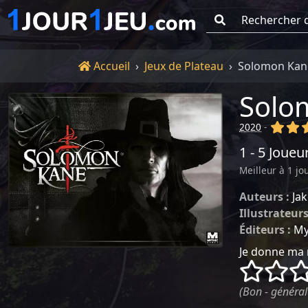
Go !
Accueil
Accueil
Jeux de Plateau
Solomon Kan
Solo
(x)
(x
2020
-
1 - 5 Joueu
Meilleur à 1 jo
Auteurs :
Ja
Illustrateurs
Éditeurs :
My
Je donne ma 
()
()
(Bon - général