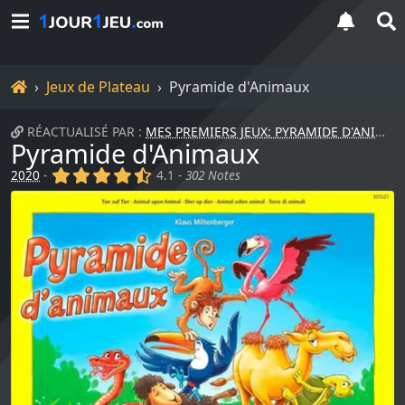
Accueil
Jeux de Plateau
Pyramide d'Animaux
RÉACTUALISÉ PAR :
MES PREMIERS JEUX: PYRAMIDE D'ANIMAUX JUNIOR
Pyramide d'Animaux
(x)
(x)
(x)
(x)
(,)
2020
-
4.1 -
302 Notes