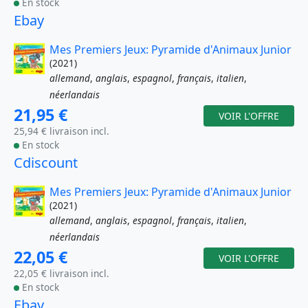
En stock
Ebay
Mes Premiers Jeux: Pyramide d'Animaux Junior
(2021)
allemand
,
anglais
,
espagnol
,
français
,
italien
,
néerlandais
21,95 €
VOIR L'OFFRE
25,94 € livraison incl.
En stock
Cdiscount
Mes Premiers Jeux: Pyramide d'Animaux Junior
(2021)
allemand
,
anglais
,
espagnol
,
français
,
italien
,
néerlandais
22,05 €
VOIR L'OFFRE
22,05 € livraison incl.
En stock
Ebay