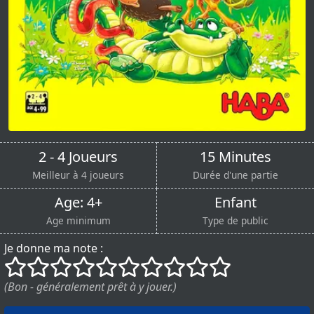
2 - 4 Joueurs
15 Minutes
Meilleur à 4 joueurs
Durée d'une partie
Age: 4+
Enfant
Age minimum
Type de public
Je donne ma note :
()
()
()
()
()
()
()
()
()
()
(Bon - généralement prêt à y jouer.)