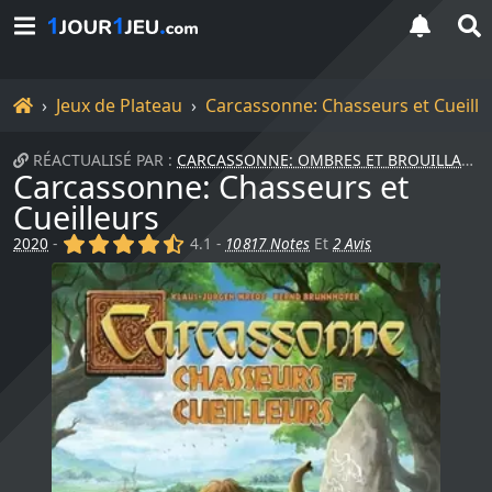
Accueil
Jeux de Plateau
Carcassonne: Chasseurs et Cueille
RÉACTUALISÉ PAR :
CARCASSONNE: OMBRES ET BROUILLARD
Carcassonne: Chasseurs et
Cueilleurs
(x)
(x)
(x)
(x)
(,)
2020
-
4.1 -
10 817 Notes
Et
2 Avis