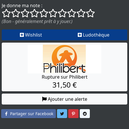
Je donne ma note :
()
()
()
()
()
()
()
()
()
()
(Bon - généralement prêt à y jouer.)
Wishlist
Ludothèque
Rupture sur Philibert
31,50 €
Ajouter une alerte
Partager sur Twitter
Partager sur Pinterest
Partager sur Reddit
Partager sur Facebook