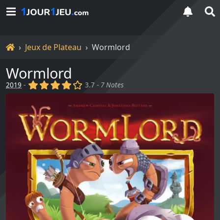
Accueil
Jeux de Plateau
Wormlord
Wormlord
(x)
(x)
(x)
(x)
()
2019
-
3.7 -
7 Notes