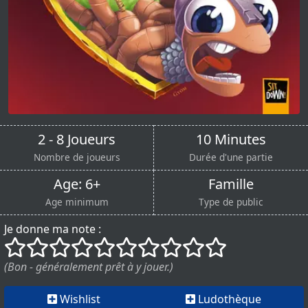
2 - 8 Joueurs
10 Minutes
Nombre de joueurs
Durée d'une partie
Age: 6+
Famille
Age minimum
Type de public
Je donne ma note :
()
()
()
()
()
()
()
()
()
()
(Bon - généralement prêt à y jouer.)
Wishlist
Ludothèque