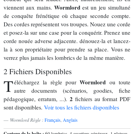
Wormlord
viennent aux mains.
est un jeu simultané
de conquête frénétique où chaque seconde compte.
Des cordes représentent vos troupes. Nouez une corde
et posez-la sur une case pour la conquérir. Prenez une
corde nouée adverse adjacente. dénouez-la et lancez-
la à son propriétaire pour prendre sa place. Vous ne
verrez plus jamais les lombrics de la même manière.
2 Fichiers Disponibles
T
Wormlord
éléchargez la règle pour
ou toute
autre documents (scénarios, goodies, fiche
2
pédagogique, erratum, ...).
fichiers au format PDF
sont disponibles.
Voir tous les fichiers disponibles
Wormlord Règle :
Français
,
Anglais
Contenu de la boîte :
60 lombrics, 4 quartiers généraux, 1 plateau