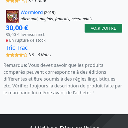
3 -
1 Note
Wormlord
(2019)
allemand
,
anglais
,
français
,
néerlandais
30,00 €
VOIR L'OFFRE
35,00 € livraison incl.
En rupture de stock
Tric Trac
(x)
(x)
(x)
(x)
()
3.9 -
6 Notes
Remarque: Vous devez savoir que les produits
comparés peuvent correspondre à des éditions
différentes et être soumis à des règles linguistiques,
etc. Vérifiez toujours la description de produit faite par
le marchand lui-même avant de l'acheter !