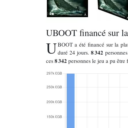
UBOOT financé sur la 
U
BOOT a été financé sur la pl
8 342
duré 24 jours.
personnes 
8 342
ces
personnes le jeu a pu être