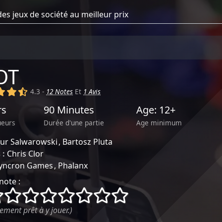
OT
)
(x)
(x)
(,)
4.3 -
12 Notes
Et
1 Avis
rs
90 Minutes
Age: 12+
ueurs
Durée d'une partie
Age minimum
tur Salwarowski
Bartosz Pluta
 :
Chris Clor
yncron Games
Phalanx
note :
()
()
()
()
()
()
()
()
ement prêt à y jouer.)