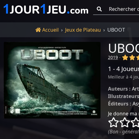
Go !
Accueil
Accueil
Jeux de Plateau
UBOOT
UBO
(x)
(x
2019
-
1 - 4 Joueu
Meilleur à 4 jo
Auteurs :
Ar
Illustrateurs
Éditeurs :
As
Je donne ma 
()
()
(Bon - général