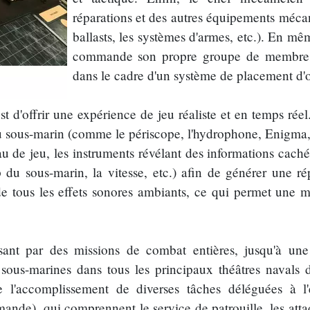
réparations et des autres équipements mécan
ballasts, les systèmes d'armes, etc.). En mê
commande son propre groupe de membres 
dans le cadre d'un système de placement d'o
 d'offrir une expérience de jeu réaliste et en temps réel.
du sous-marin (comme le périscope, l'hydrophone, Enigma,
u de jeu, les instruments révélant des informations cachée
p du sous-marin, la vitesse, etc.) afin de générer une r
e tous les effets sonores ambiants, ce qui permet une 
sant par des missions de combat entières, jusqu'à u
sous-marines dans tous les principaux théâtres naval
 l'accomplissement de diverses tâches déléguées à 
ande), qui comprennent le service de patrouille, les atta