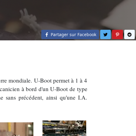
Partager sur 
Partage
Pa
Partager sur Facebook
erre mondiale. U-Boot permet à 1 à 4
mécanicien à bord d'un U-Boot de type
e sans précédent, ainsi qu'une I.A.