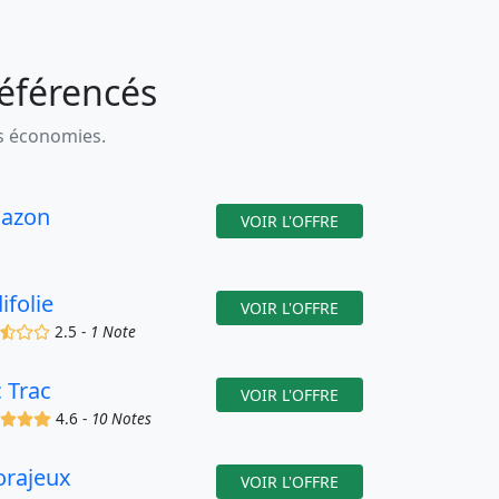
référencés
es économies.
azon
VOIR L'OFFRE
ifolie
VOIR L'OFFRE
(x)
(,)
()
()
2.5 -
1 Note
c Trac
VOIR L'OFFRE
(x)
(x)
(x)
(x)
4.6 -
10 Notes
orajeux
VOIR L'OFFRE