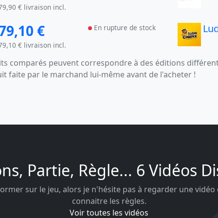
79,90 € livraison incl.
79,10 €
Lu
En rupture de stock
79,10 € livraison incl.
s comparés peuvent correspondre à des éditions différentes
uit faite par le marchand lui-même avant de l'acheter !
ons, Partie, Règle... 6 Vidéos D
ormer sur le jeu, alors je n'hésite pas à regarder une vidéo
connaitre les règles.
Voir toutes les vidéos