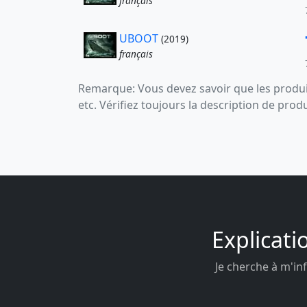
français
UBOOT
(2019)
français
Remarque: Vous devez savoir que les produit
etc. Vérifiez toujours la description de prod
Explicati
Je cherche à m'inf