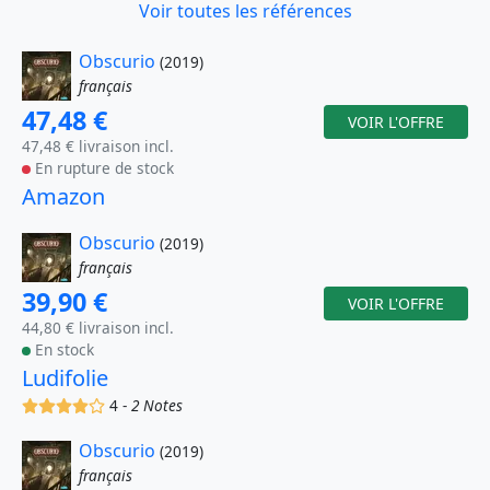
Voir toutes les références
Obscurio
(2019)
français
47,48 €
VOIR L'OFFRE
47,48 € livraison incl.
En rupture de stock
Amazon
Obscurio
(2019)
français
39,90 €
VOIR L'OFFRE
44,80 € livraison incl.
En stock
Ludifolie
(x)
(x)
(x)
(x)
()
4 -
2 Notes
Obscurio
(2019)
français