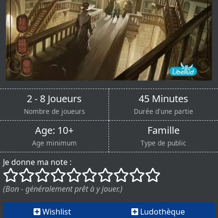
2 - 8 Joueurs
45 Minutes
Nombre de joueurs
Durée d'une partie
Age: 10+
Famille
Age minimum
Type de public
Je donne ma note :
()
()
()
()
()
()
()
()
()
()
(Bon - généralement prêt à y jouer.)
Wishlist
Ludothèque