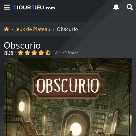
Accueil
Jeux de Plateau
Obscurio
Obscurio
(x)
(x)
(x)
(x)
(,)
2019
-
4.2 -
76 Notes