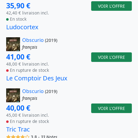
35,90 €
VOIR L'OFFRE
42,40 € livraison incl.
En stock
Ludocortex
Obscurio
(2019)
français
41,00 €
VOIR L'OFFRE
48,00 € livraison incl.
En rupture de stock
Le Comptoir Des Jeux
Obscurio
(2019)
français
40,00 €
VOIR L'OFFRE
45,00 € livraison incl.
En rupture de stock
Tric Trac
(x)
(x)
(x)
(x)
()
3.8 -
33 Notes