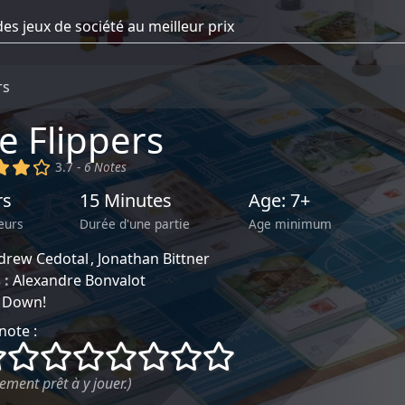
rs
e Flippers
)
(x)
(x)
()
3.7 -
6 Notes
rs
15 Minutes
Age: 7+
eurs
Durée d'une partie
Age minimum
drew Cedotal
Jonathan Bittner
 :
Alexandre Bonvalot
t Down!
note :
()
()
()
()
()
()
()
()
ement prêt à y jouer.)