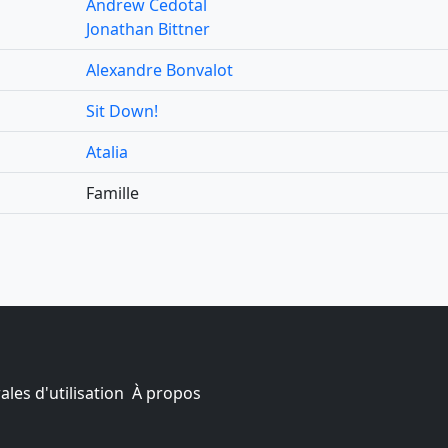
Andrew Cedotal
Jonathan Bittner
Alexandre Bonvalot
Sit Down!
Atalia
Famille
les d'utilisation
À propos