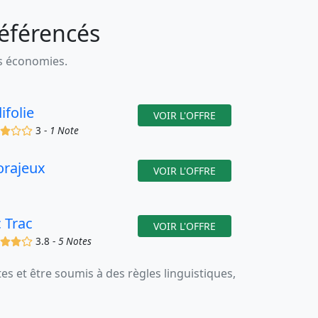
référencés
es économies.
ifolie
VOIR L'OFFRE
(x)
(x)
()
()
3 -
1 Note
orajeux
VOIR L'OFFRE
c Trac
VOIR L'OFFRE
(x)
(x)
(x)
()
3.8 -
5 Notes
 et être soumis à des règles linguistiques,