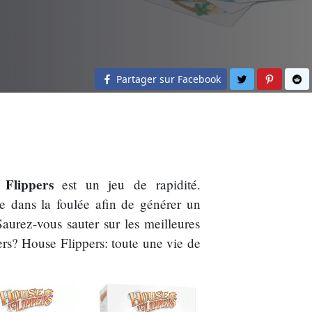
Partager sur 
Partage
Pa
Partager sur Facebook
 Flippers
est un jeu de rapidité.
re dans la foulée afin de générer un
aurez-vous sauter sur les meilleures
iers? House Flippers: toute une vie de