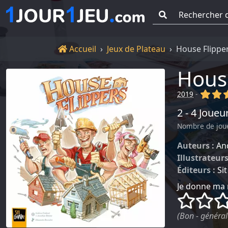
Go !
Accueil
Accueil
Jeux de Plateau
House Flippe
Hous
(x)
(x
2019
-
2 - 4 Joueu
Nombre de jou
Auteurs :
An
Illustrateurs
Éditeurs :
Si
Je donne ma 
()
()
(Bon - général