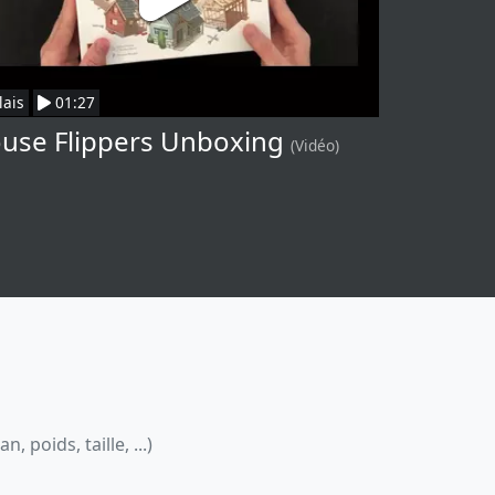
lais
01:27
use Flippers Unboxing
(Vidéo)
 poids, taille, ...)