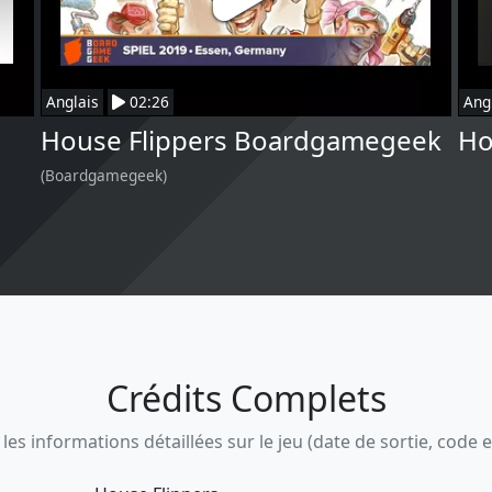
Anglais
02:26
Ang
House Flippers Boardgamegeek
Ho
(Boardgamegeek)
Crédits Complets
s informations détaillées sur le jeu (date de sortie, code ean,