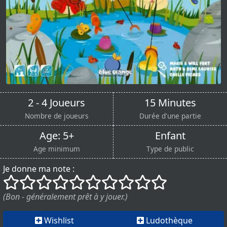
2 - 4 Joueurs
15 Minutes
Nombre de joueurs
Durée d'une partie
Age: 5+
Enfant
Age minimum
Type de public
Je donne ma note :
()
()
()
()
()
()
()
()
()
()
(Bon - généralement prêt à y jouer.)
Wishlist
Ludothèque