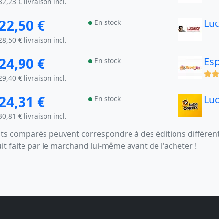
32,23 € livraison incl.
22,50 €
Lu
En stock
28,50 € livraison incl.
24,90 €
Esp
En stock
(x)
29,40 € livraison incl.
24,31 €
Lu
En stock
30,81 € livraison incl.
s comparés peuvent correspondre à des éditions différentes
uit faite par le marchand lui-même avant de l'acheter !