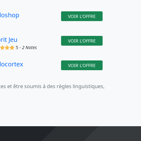
doshop
VOIR L'OFFRE
rit Jeu
VOIR L'OFFRE
(x)
(x)
(x)
(x)
5 -
2 Notes
docortex
VOIR L'OFFRE
 et être soumis à des règles linguistiques,