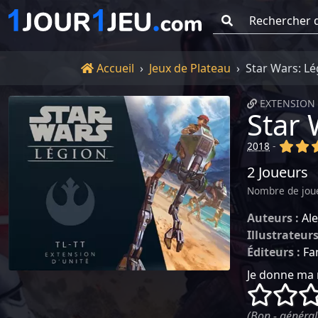
Go !
Accueil
Accueil
Jeux de Plateau
Star Wars: Lé
EXTENSION 
Star 
(x)
(x
2018
-
2 Joueurs
Nombre de jou
Auteurs :
Al
Illustrateurs
Éditeurs :
Fa
Je donne ma 
()
()
(Bon - général