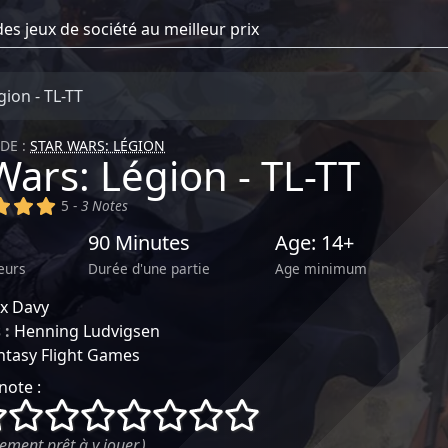
gion - TL-TT
DE :
STAR WARS: LÉGION
Wars: Légion - TL-TT
)
(x)
(x)
(x)
5 -
3 Notes
90 Minutes
Age: 14+
eurs
Durée d'une partie
Age minimum
ex Davy
 :
Henning Ludvigsen
ntasy Flight Games
note :
()
()
()
()
()
()
()
()
ement prêt à y jouer.)