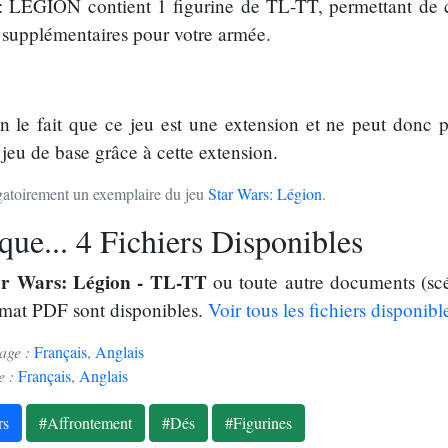
ÉGION contient 1 figurine de TL-TT, permettant de con
 supplémentaires pour votre armée.
on le fait que ce jeu est une extension et ne peut donc 
 jeu de base grâce à cette extension.
ligatoirement un exemplaire du jeu
Star Wars: Légion
.
ue... 4 Fichiers Disponibles
ar Wars: Légion - TL-TT
ou toute autre documents (scé
rmat PDF sont disponibles.
Voir tous les fichiers disponibl
sage :
Français
,
Anglais
e :
Français
,
Anglais
rs
#Affrontement
#Dés
#Figurines