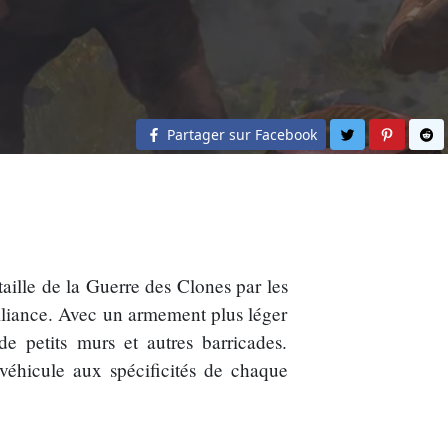
Partager sur 
Partage
Pa
Partager sur Facebook
ille de la Guerre des Clones par les
Alliance. Avec un armement plus léger
e petits murs et autres barricades.
 véhicule aux spécificités de chaque