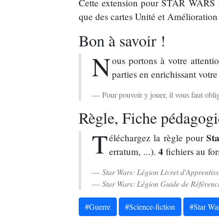
Cette extension pour STAR WARS : L
que des cartes Unité et Amélioration
Bon à savoir !
N
ous portons à votre attenti
parties en enrichissant votre
Pour pouvoir y jouer, il vous faut ob
Règle, Fiche pédagogiq
T
St
éléchargez la règle pour
4
erratum, ...).
fichiers au fo
Star Wars: Légion Livret d'Apprentis
Star Wars: Légion Guide de Référenc
#Guerre
#Science-fiction
#Star Wa