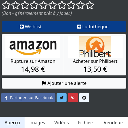
()
()
()
()
()
()
()
()
()
()
(Bon - généralement prêt à y jouer.)
Wishlist
Ludothèque
Rupture sur Amazon
Acheter sur Philibert
14,98 €
13,50 €
Ajouter une alerte
Partager sur Twitter
Partager sur Pinterest
Partager sur Reddit
Partager sur Facebook
Aperçu
Images
Vidéos
Fichiers
Vendeurs