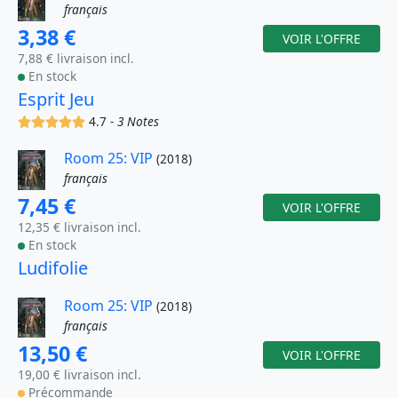
français
3,38 €
VOIR L'OFFRE
7,88 € livraison incl.
En stock
Esprit Jeu
(x)
(x)
(x)
(x)
(x)
4.7 -
3 Notes
Room 25: VIP
(2018)
français
7,45 €
VOIR L'OFFRE
12,35 € livraison incl.
En stock
Ludifolie
Room 25: VIP
(2018)
français
13,50 €
VOIR L'OFFRE
19,00 € livraison incl.
Précommande