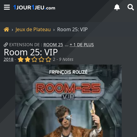
Accueil
Jeux de Plateau
Room 25: VIP
EXTENSION DE :
ROOM 25
+ 1 DE PLUS
Room 25: VIP
(x)
(x)
()
()
()
2018
-
2 -
9 Notes