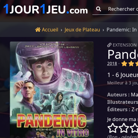
Go !
Accueil
Accueil
Jeux de Plateau
Pandemic: In 
EXTENSION 
Pande
(x)
(x
2018
-
1 - 6 Joueu
Meilleur à 3 jo
Auteurs :
Ma
Illustrateurs
Éditeurs :
Z-
Je donne ma 
()
()
(Bon - général