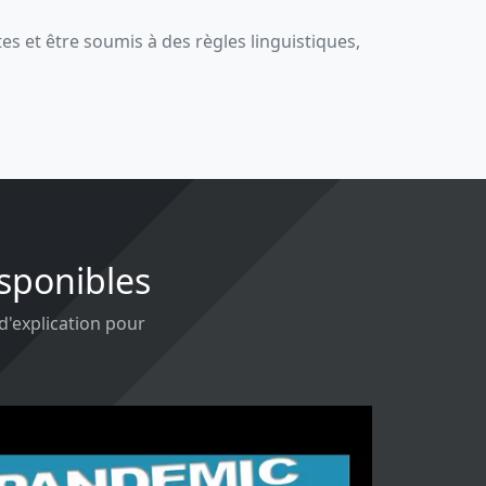
 et être soumis à des règles linguistiques,
isponibles
 d'explication pour