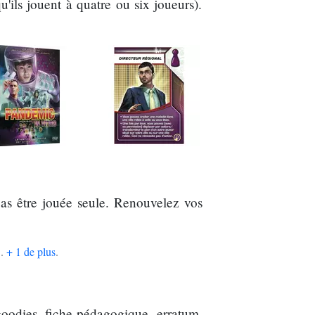
'ils jouent à quatre ou six joueurs).
pas être jouée seule. Renouvelez vos
..
+ 1 de plus
.
goodies, fiche pédagogique, erratum,