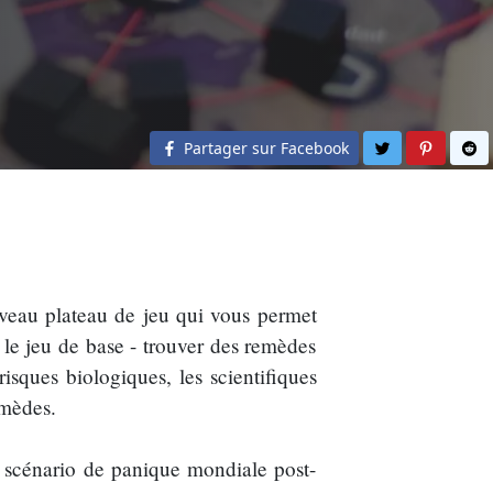
Partager sur 
Partage
Pa
Partager sur Facebook
veau plateau de jeu qui vous permet
 le jeu de base - trouver des remèdes
isques biologiques, les scientifiques
emèdes.
 scénario de panique mondiale post-