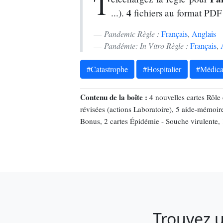
T
4
...).
fichiers au format PDF
Pandemic Règle :
Français
,
Anglais
Pandémie: In Vitro Règle :
Français
,
#Catastrophe
#Hospitalier
#Médica
Contenu de la boîte :
4 nouvelles cartes Rôle
révisées (actions Laboratoire), 5 aide-mémoire
Bonus, 2 cartes Épidémie - Souche virulente, 1
Trouvez u