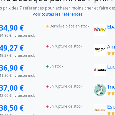
 prix des 7 références pour acheter moins cher et faire d
Voir toutes les références
34,90 €
Eb
Dernière pièce en stock
34,90 € livraison incl.
49,27 €
Am
En rupture de stock
(x)
49,27 € livraison incl.
36,90 €
Lud
En stock
41,80 € livraison incl.
37,00 €
Tri
En rupture de stock
(x)
42,00 € livraison incl.
38,50 €
Esp
En rupture de stock
(x)