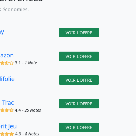
es économies.
ay
VOIR L'OFFRE
azon
VOIR L'OFFRE
(x)
(x)
(,)
()
3.1 -
1 Note
ifolie
VOIR L'OFFRE
c Trac
VOIR L'OFFRE
(x)
(x)
(x)
(,)
4.4 -
25 Notes
rit Jeu
VOIR L'OFFRE
(x)
(x)
(x)
(x)
4.9 -
8 Notes