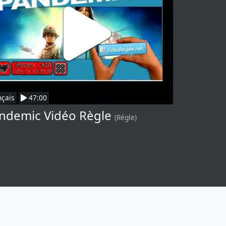
nçais
47:00
ndemic Vidéo Règle
(Régle)