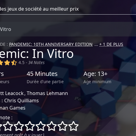
Vitro
DE :
PANDEMIC: 10TH ANNIVERSARY EDITION
+ 1 DE PLUS
mic: In Vitro
)
(x)
(x)
(,)
4.5 -
34 Notes
rs
45 Minutes
Age: 13+
ueurs
Durée d'une partie
Age minimum
tt Leacock
Thomas Lehmann
 :
Chris Quilliams
man Games
note :
()
()
()
()
()
()
()
()
ement prêt à y jouer.)