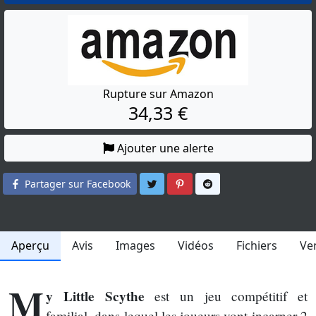
Rupture sur Amazon
34,33 €
Ajouter une alerte
Partager sur Twitter
Partager sur Pinterest
Partager sur Reddit
Partager sur Facebook
Aperçu
Avis
Images
Vidéos
Fichiers
Ve
M
y Little Scythe
est un jeu compétitif et
familial, dans lequel les joueurs vont incarner 2