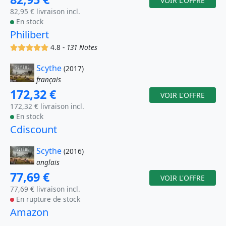
VOIR L'OFFRE
82,95 € livraison incl.
En stock
Philibert
(x)
(x)
(x)
(x)
(x)
4.8 -
131 Notes
Scythe
(2017)
français
172,32 €
VOIR L'OFFRE
172,32 € livraison incl.
En stock
Cdiscount
Scythe
(2016)
anglais
77,69 €
VOIR L'OFFRE
77,69 € livraison incl.
En rupture de stock
Amazon