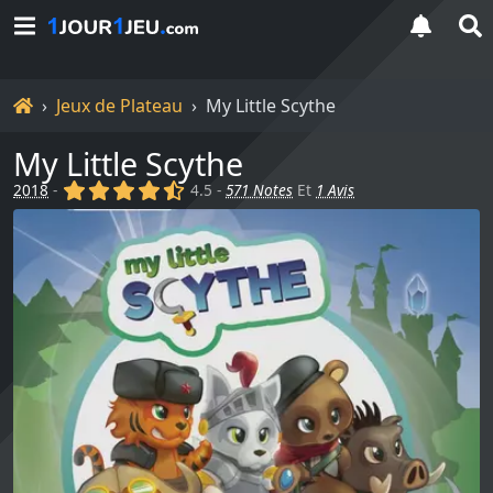
Accueil
Jeux de Plateau
My Little Scythe
My Little Scythe
(x)
(x)
(x)
(x)
(,)
2018
-
4.5 -
571 Notes
Et
1 Avis