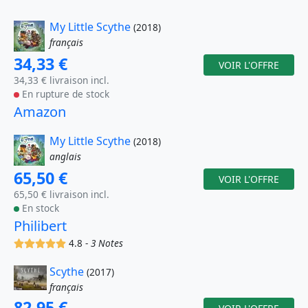
My Little Scythe
(2018)
français
34,33 €
VOIR L'OFFRE
34,33 € livraison incl.
En rupture de stock
Amazon
My Little Scythe
(2018)
anglais
65,50 €
VOIR L'OFFRE
65,50 € livraison incl.
En stock
Philibert
(x)
(x)
(x)
(x)
(x)
4.8 -
3 Notes
Scythe
(2017)
français
82,95 €