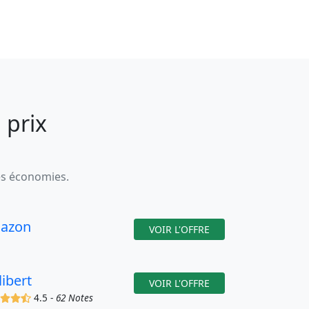
 prix
es économies.
azon
VOIR L'OFFRE
libert
VOIR L'OFFRE
(x)
(x)
(x)
(,)
4.5 -
62 Notes