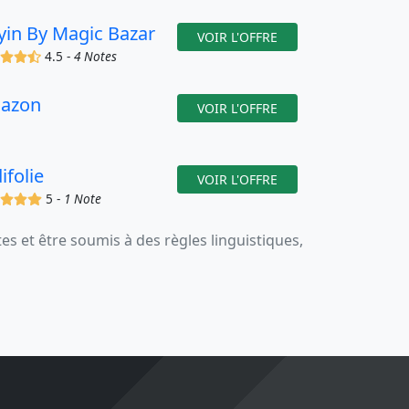
yin By Magic Bazar
VOIR L'OFFRE
(x)
(x)
(x)
(,)
4.5 -
4 Notes
azon
VOIR L'OFFRE
ifolie
VOIR L'OFFRE
(x)
(x)
(x)
(x)
5 -
1 Note
 et être soumis à des règles linguistiques,