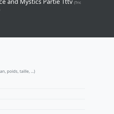
ce and Mystics Partie Tttv
(Tric
)
 poids, taille, ...)