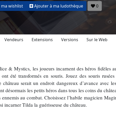
 ma wishlist
Ajouter à ma ludothèque
0
Vendeurs
Extensions
Versions
Sur le Web
ice & Mystics, les joueurs incarnent des héros fidèles 
, ont été transformés en souris. Jouez des souris rusée
e château serait un endroit dangereux d’avance avec les
t désormais les petits héros dans tous les coins du châte
s ennemis au combat. Choisissez l’habile magicien Magin
ssi incarner Tilda la guérisseuse du château.