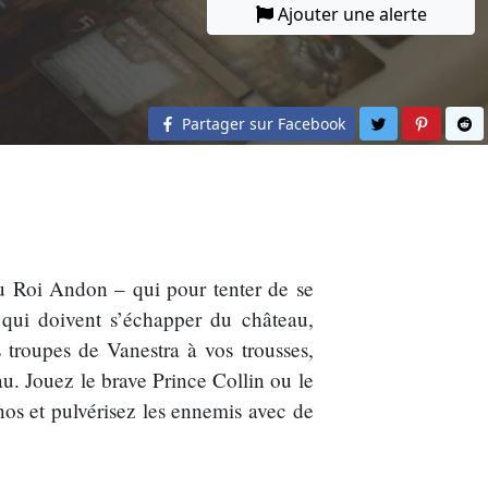
Ajouter une alerte
Partager sur 
Partage
Pa
Partager sur Facebook
au Roi Andon – qui pour tenter de se
s qui doivent s’échapper du château,
 troupes de Vanestra à vos trousses,
au. Jouez le brave Prince Collin ou le
os et pulvérisez les ennemis avec de