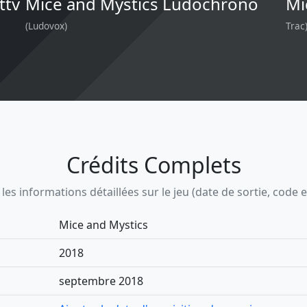
ttv
Mice and Mystics Ludochrono
Mi
(Ludovox)
Trac
Crédits Complets
s informations détaillées sur le jeu (date de sortie, code ean,
Mice and Mystics
2018
septembre 2018