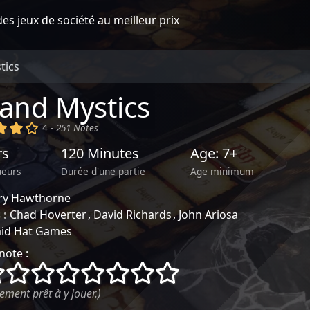
tics
and Mystics
)
(x)
(x)
()
4 -
251 Notes
rs
120 Minutes
Age: 7+
ueurs
Durée d'une partie
Age minimum
rry Hawthorne
 :
Chad Hoverter
David Richards
John Ariosa
aid Hat Games
note :
()
()
()
()
()
()
()
()
ement prêt à y jouer.)