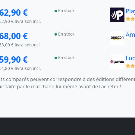
62,90 €
Pla
En stock
(x)
62,90 € livraison incl.
68,00 €
Am
En stock
68,00 € livraison incl.
59,90 €
Lud
En stock
(x)
64,80 € livraison incl.
s comparés peuvent correspondre à des éditions différentes
uit faite par le marchand lui-même avant de l'acheter !