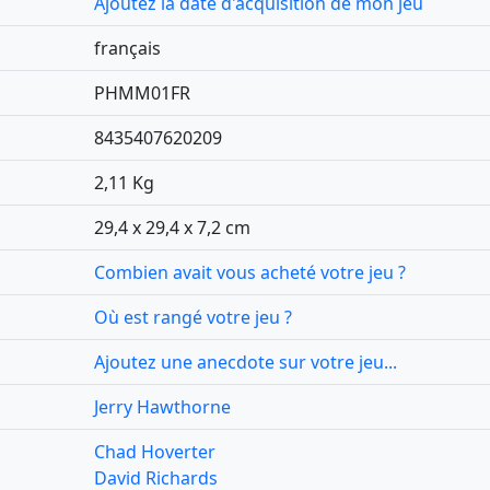
Ajoutez la date d'acquisition de mon jeu
français
PHMM01FR
8435407620209
2,11 Kg
29,4 x 29,4 x 7,2 cm
Combien avait vous acheté votre jeu ?
Où est rangé votre jeu ?
Ajoutez une anecdote sur votre jeu...
Jerry Hawthorne
Chad Hoverter
David Richards