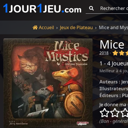
Go !
Accueil
Accueil
Jeux de Plateau
Mice and Mys
Mice 
(x)
(x
2018
-
1 - 4 Joueu
Meilleur à 4 jo
Auteurs :
Je
Illustrateurs
Éditeurs :
Pl
Je donne ma 
()
()
(Bon - général