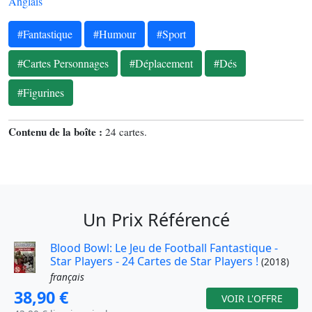
Anglais
#Fantastique
#Humour
#Sport
#Cartes Personnages
#Déplacement
#Dés
#Figurines
Contenu de la boîte :
24 cartes.
Un Prix Référencé
Blood Bowl: Le Jeu de Football Fantastique -
Star Players - 24 Cartes de Star Players !
(2018)
français
38,90 €
VOIR L'OFFRE