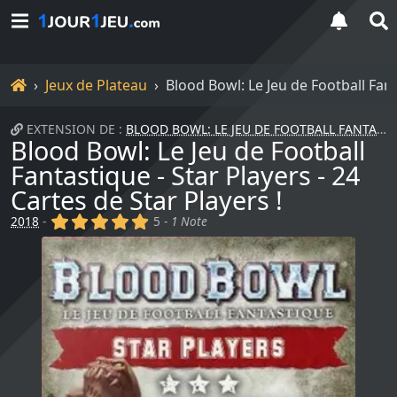
Accueil
Jeux de Plateau
Blood Bowl: Le Jeu de Football Fanta
EXTENSION DE :
BLOOD BOWL: LE JEU DE FOOTBALL FANTASTIQUE
Blood Bowl: Le Jeu de Football
Fantastique - Star Players - 24
Cartes de Star Players !
(x)
(x)
(x)
(x)
(x)
2018
-
5 -
1 Note