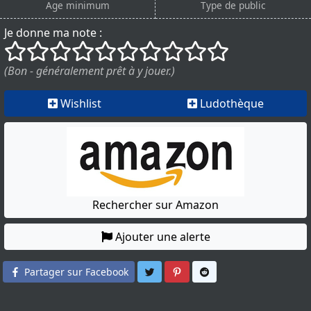
Age minimum
Type de public
Je donne ma note :
()
()
()
()
()
()
()
()
()
()
(Bon - généralement prêt à y jouer.)
Wishlist
Ludothèque
Rechercher sur Amazon
Ajouter une alerte
Partager sur Twitter
Partager sur Pinterest
Partager sur Reddit
Partager sur Facebook