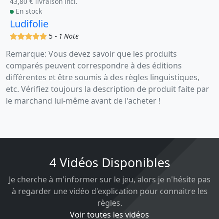
43,80 € livraison incl.
En stock
Ludifolie
(x)
(x)
(x)
(x)
(x)
5 -
1 Note
Remarque: Vous devez savoir que les produits
comparés peuvent correspondre à des éditions
différentes et être soumis à des règles linguistiques,
etc. Vérifiez toujours la description de produit faite par
le marchand lui-même avant de l'acheter !
4 Vidéos Disponibles
Je cherche à m'informer sur le jeu, alors je n'hésite pas
à regarder une vidéo d'explication pour connaitre les
règles.
Voir toutes les vidéos