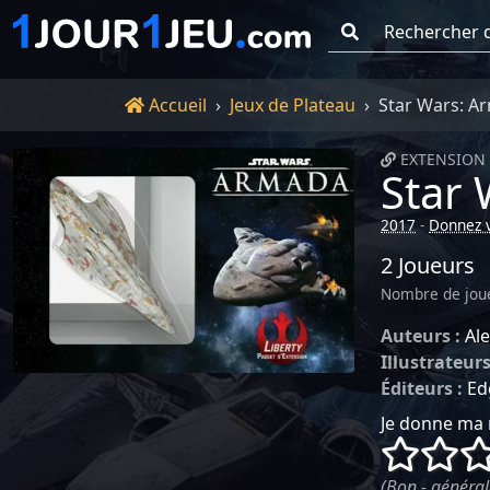
Go !
Accueil
Accueil
Jeux de Plateau
Star Wars: Ar
EXTENSION 
Star 
2017
-
Donnez v
2 Joueurs
Nombre de jou
Auteurs :
Al
Illustrateurs
Éditeurs :
Ed
Je donne ma 
()
()
(Bon - général