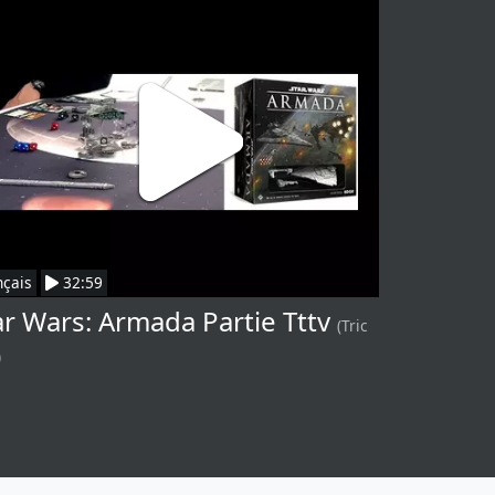
nçais
32:59
ar Wars: Armada Partie Tttv
(Tric
)