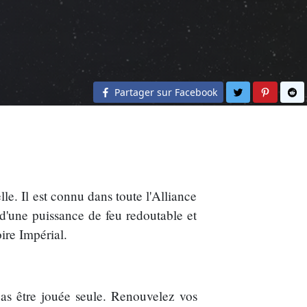
Partager sur 
Partage
Pa
Partager sur Facebook
lle. Il est connu dans toute l'Alliance
 d'une puissance de feu redoutable et
ire Impérial.
pas être jouée seule. Renouvelez vos