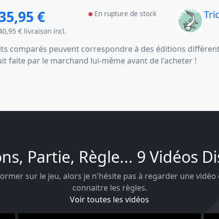
35,95 €
Tri
En rupture de stock
40,95 € livraison incl.
s comparés peuvent correspondre à des éditions différentes
uit faite par le marchand lui-même avant de l'acheter !
ons, Partie, Règle... 9 Vidéos D
ormer sur le jeu, alors je n'hésite pas à regarder une vidéo
connaitre les règles.
Voir toutes les vidéos