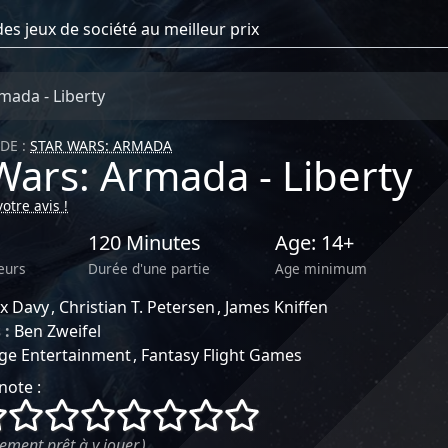
mada - Liberty
DE :
STAR WARS: ARMADA
Wars: Armada - Liberty
otre avis !
120 Minutes
Age: 14+
eurs
Durée d'une partie
Age minimum
ex Davy
Christian T. Petersen
James Kniffen
 :
Ben Zweifel
ge Entertainment
Fantasy Flight Games
note :
()
()
()
()
()
()
()
()
ement prêt à y jouer.)