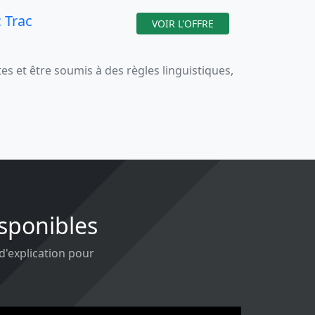
c Trac
VOIR L'OFFRE
 et être soumis à des règles linguistiques,
isponibles
 d'explication pour