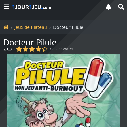
Accueil
Jeux de Plateau
Docteur Pilule
Docteur Pilule
(x)
(x)
(x)
(x)
()
2017
-
3.8 -
33 Notes