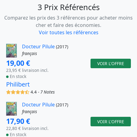
3 Prix Référencés
Comparez les prix des 3 références pour acheter moins
cher et faire des économies.
Voir toutes les références
Docteur Pilule
(2017)
français
19,00 €
VOIR L'OFFRE
23,95 € livraison incl.
En stock
Philibert
(x)
(x)
(x)
(x)
(,)
4.4 -
7 Notes
Docteur Pilule
(2017)
français
17,90 €
VOIR L'OFFRE
22,80 € livraison incl.
En stock