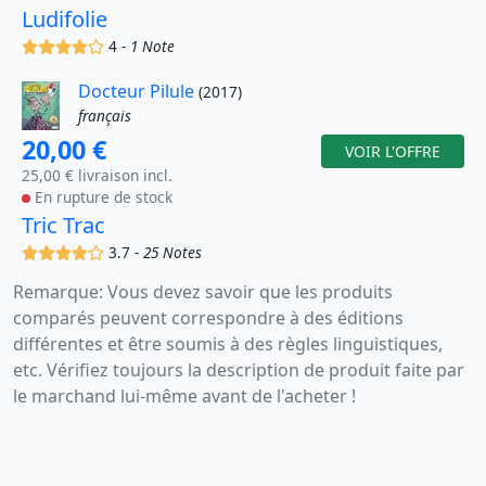
Ludifolie
(x)
(x)
(x)
(x)
()
4 -
1 Note
Docteur Pilule
(2017)
français
20,00 €
VOIR L'OFFRE
25,00 € livraison incl.
En rupture de stock
Tric Trac
(x)
(x)
(x)
(x)
()
3.7 -
25 Notes
Remarque: Vous devez savoir que les produits
comparés peuvent correspondre à des éditions
différentes et être soumis à des règles linguistiques,
etc. Vérifiez toujours la description de produit faite par
le marchand lui-même avant de l'acheter !