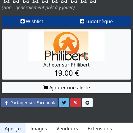
(Bon - généralement prêt à y jouer.)
Wishlist
Ludothèque
Acheter sur Philibert
19,00 €
Ajouter une alerte
Partager sur Twitter
Partager sur Pinterest
Partager sur Reddit
Partager sur Facebook
Aperçu
Images
Vendeurs
Extensions