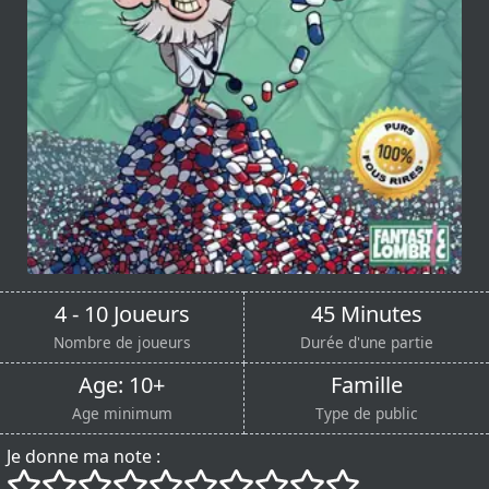
4 - 10 Joueurs
45 Minutes
Nombre de joueurs
Durée d'une partie
Age: 10+
Famille
Age minimum
Type de public
Je donne ma note :
()
()
()
()
()
()
()
()
()
()