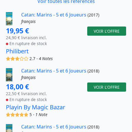
Voir toutes les références
Catan: Marins - 5 et 6 Joueurs
(2017)
français
19,95 €
VOIR L'OFFRE
24,90 € livraison incl.
En rupture de stock
Philibert
(x)
(x)
(x)
()
()
2.7 -
4 Notes
Catan: Marins - 5 et 6 Joueurs
(2018)
français
18,00 €
VOIR L'OFFRE
22,50 € livraison incl.
En rupture de stock
Playin By Magic Bazar
(x)
(x)
(x)
(x)
(x)
5 -
1 Note
Catan: Marins - 5 et 6 Joueurs
(2018)