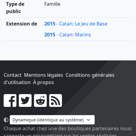
Type de
Famille
public
Extension de
2015
- Catan: Le Jeu de Base
2015
- Catan: Marins
Contact
Mentions légales
Conditions générales
d'utilisation
À propos
Go !
Chaque achat chez une des boutiques partenaires nous
rapporte un pourcentage sur les ventes réalisées.