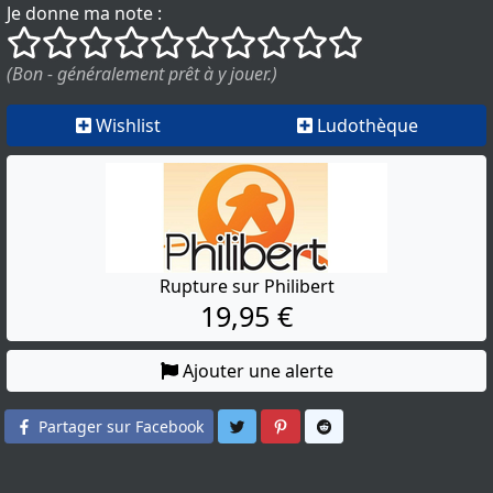
Je donne ma note :
()
()
()
()
()
()
()
()
()
()
(Bon - généralement prêt à y jouer.)
Wishlist
Ludothèque
Rupture sur Philibert
19,95 €
Ajouter une alerte
Partager sur Twitter
Partager sur Pinterest
Partager sur Reddit
Partager sur Facebook