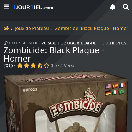
Accueil
Jeux de Plateau
Zombicide: Black Plague - Homer
EXTENSION DE :
ZOMBICIDE: BLACK PLAGUE
+ 1 DE PLUS
Zombicide: Black Plague -
Homer
(x)
(x)
(x)
(,)
()
2016
-
3.5 -
2 Notes