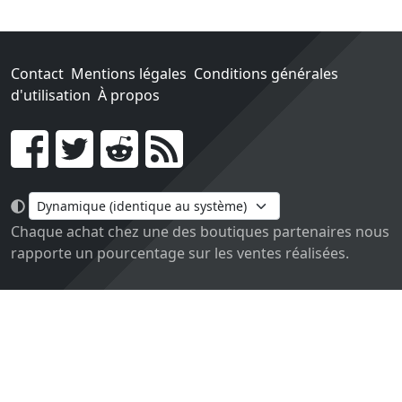
Contact
Mentions légales
Conditions générales
d'utilisation
À propos
Go !
Chaque achat chez une des boutiques partenaires nous
rapporte un pourcentage sur les ventes réalisées.
Conçu et construit avec tout l'amour du monde par
Paula. Maintenu par 1jour-1jeu.com.
Version v2.0. Code sous licence
APACHE2
, docs
APACHE
BY 2.0
.