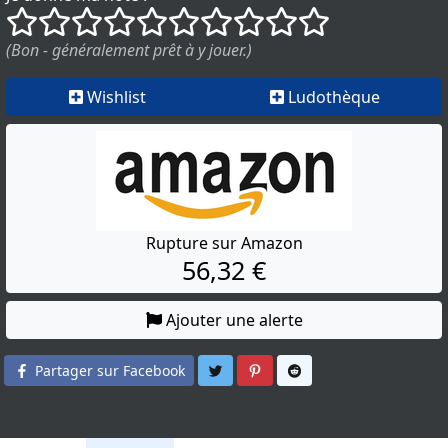
()
()
()
()
()
()
()
()
()
()
(Bon - généralement prêt à y jouer.)
Wishlist
Ludothèque
Rupture sur Amazon
56,32 €
Ajouter une alerte
Partager sur Twitter
Partager sur Pinterest
Partager sur Reddit
Partager sur Facebook