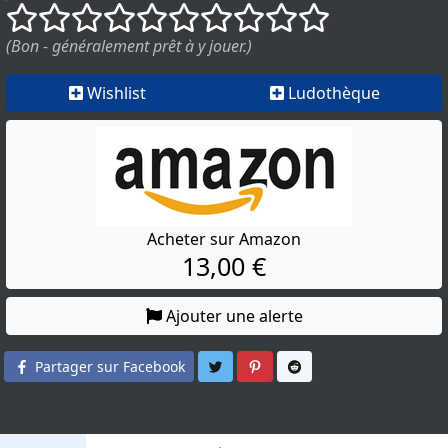
()
()
()
()
()
()
()
()
()
()
(Bon - généralement prêt à y jouer.)
Wishlist
Ludothèque
Acheter sur Amazon
13,00 €
Ajouter une alerte
Partager sur Twitter
Partager sur Pinterest
Partager sur Reddit
Partager sur Facebook