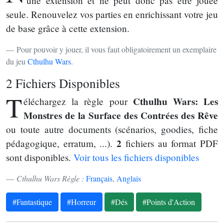
une extension et ne peut donc pas être jouée
seule. Renouvelez vos parties en enrichissant votre jeu
de base grâce à cette extension.
Pour pouvoir y jouer, il vous faut obligatoirement un exemplaire
du jeu
Cthulhu Wars
.
2 Fichiers Disponibles
T
Cthulhu Wars: Les
éléchargez la règle pour
Monstres de la Surface des Contrées des Rêve
ou toute autre documents (scénarios, goodies, fiche
2
pédagogique, erratum, ...).
fichiers au format PDF
sont disponibles.
Voir tous les fichiers disponibles
Cthulhu Wars Règle :
Français
,
Anglais
#Fantastique
#Horreur
#Dés
#Points d'Action