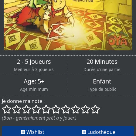
2 - 5 Joueurs
20 Minutes
Meilleur à 3 joueurs
Durée d'une partie
Age: 5+
Enfant
Age minimum
Type de public
Je donne ma note :
()
()
()
()
()
()
()
()
()
()
(Bon - généralement prêt à y jouer.)
Wishlist
Ludothèque