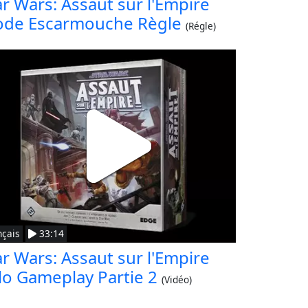
ar Wars: Assaut sur l'Empire
de Escarmouche Règle
(Régle)
nçais
33:14
ar Wars: Assaut sur l'Empire
lo Gameplay Partie 2
(Vidéo)