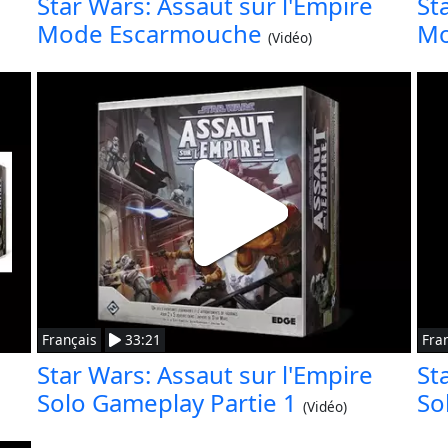
Star Wars: Assaut sur l'Empire
St
Mode Escarmouche
Mo
(Vidéo)
Français
33:21
Fra
Star Wars: Assaut sur l'Empire
St
Solo Gameplay Partie 1
So
(Vidéo)