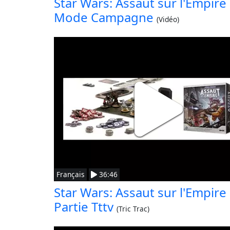
Star Wars: Assaut sur l'Empire
Mode Campagne
(Vidéo)
Français
36:46
Star Wars: Assaut sur l'Empire
Partie Tttv
(Tric Trac)