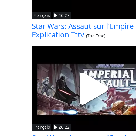
Français
46:27
Star Wars: Assaut sur l'Empire
Explication Tttv
(Tric Trac)
Français
26:22