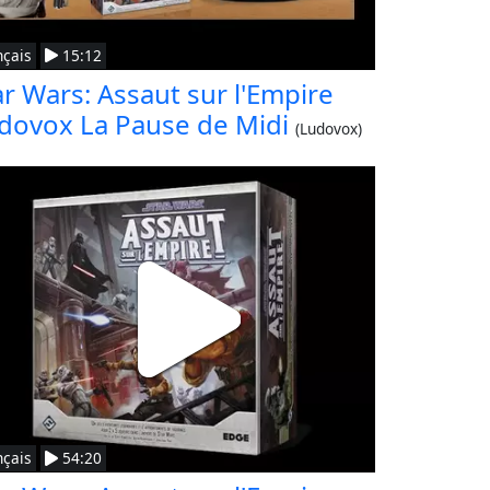
nçais
15:12
ar Wars: Assaut sur l'Empire
dovox La Pause de Midi
(Ludovox)
nçais
54:20