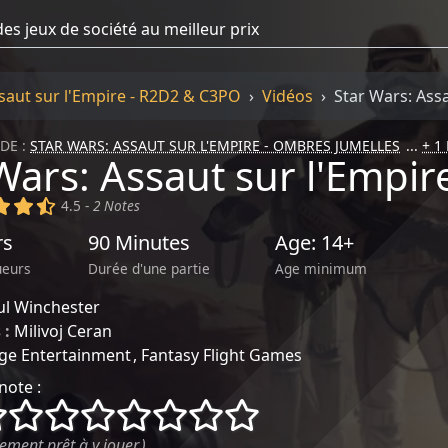
saut sur l'Empire - R2D2 & C3PO
Vidéos
Star Wars: Ass
DE :
STAR WARS: ASSAUT SUR L'EMPIRE - OMBRES JUMELLES
+ 1
Wars: Assaut sur l'Empi
)
(x)
(x)
(,)
4.5 -
2 Notes
rs
90 Minutes
Age: 14+
ueurs
Durée d'une partie
Age minimum
ul Winchester
 :
Milivoj Ceran
ge Entertainment
Fantasy Flight Games
note :
()
()
()
()
()
()
()
()
ement prêt à y jouer.)