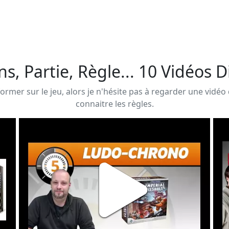
ns, Partie, Règle... 10 Vidéos 
ormer sur le jeu, alors je n'hésite pas à regarder une vidéo
connaitre les règles.