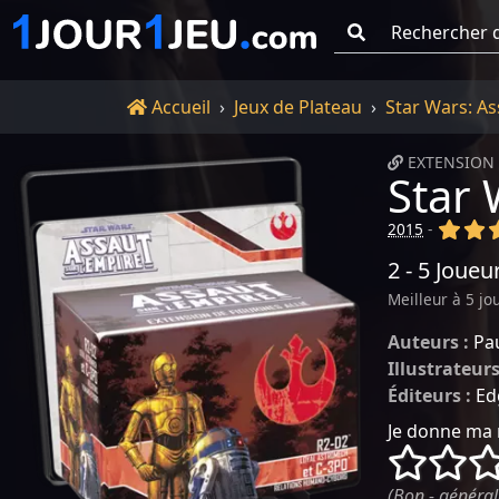
Go !
Accueil
Accueil
Jeux de Plateau
Star Wars: As
EXTENSION 
Star 
(x)
(x
2015
-
2 - 5 Joueu
Meilleur à 5 jo
Auteurs :
Pa
Illustrateurs
Éditeurs :
Ed
Je donne ma 
()
()
(Bon - général