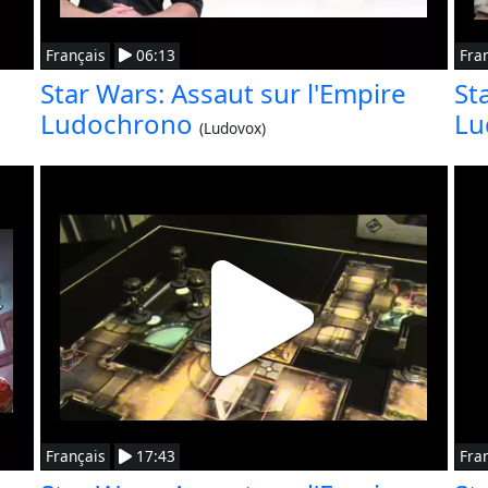
Français
06:13
Fra
Star Wars: Assaut sur l'Empire
St
Ludochrono
Lu
(Ludovox)
Français
17:43
Fra