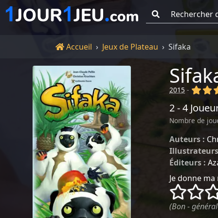
Go !
Accueil
Accueil
Jeux de Plateau
Sifaka
Sifak
(x)
(x
2015
-
2 - 4 Joueu
Nombre de jou
Auteurs :
Ch
Illustrateurs
Éditeurs :
Az
Je donne ma 
()
()
(Bon - général