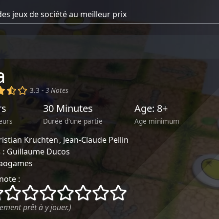
a
)
(x)
(,)
()
3.3 -
3 Notes
rs
30 Minutes
Age: 8+
eurs
Durée d'une partie
Age minimum
ristian Kruchten
Jean-Claude Pellin
 :
Guillaume Ducos
aogames
note :
()
()
()
()
()
()
()
()
ement prêt à y jouer.)