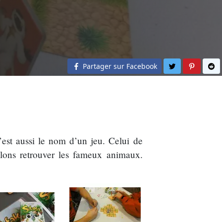
Partager sur 
Partage
Pa
Partager sur Facebook
’est aussi le nom d’un jeu. Celui de
llons retrouver les fameux animaux.