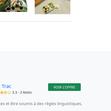
e
c Trac
VOIR L'OFFRE
(x)
(x)
(,)
()
3.3 -
3 Notes
 et être soumis à des règles linguistiques,