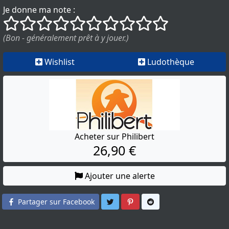
Je donne ma note :
()
()
()
()
()
()
()
()
()
()
(Bon - généralement prêt à y jouer.)
Wishlist
Ludothèque
Acheter sur Philibert
26,90 €
Ajouter une alerte
Partager sur Twitter
Partager sur Pinterest
Partager sur Reddit
Partager sur Facebook