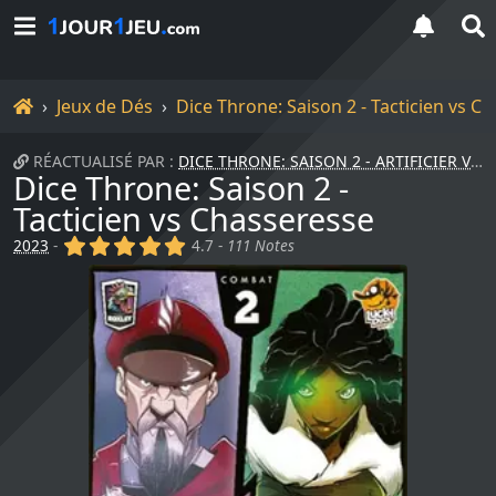
Accueil
Jeux de Dés
Dice Throne: Saison 2 - Tacticien vs C
RÉACTUALISÉ PAR :
DICE THRONE: SAISON 2 - ARTIFICIER VS PIRATE...
Dice Throne: Saison 2 -
Tacticien vs Chasseresse
(x)
(x)
(x)
(x)
(x)
2023
-
4.7 -
111 Notes