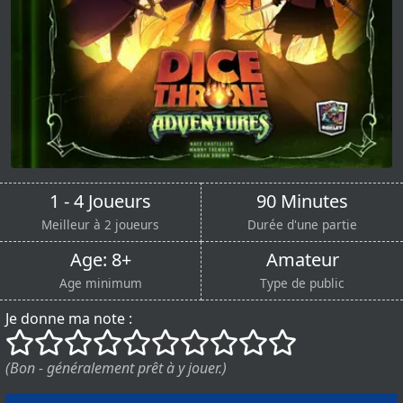
1 - 4 Joueurs
90 Minutes
Meilleur à 2 joueurs
Durée d'une partie
Age: 8+
Amateur
Age minimum
Type de public
Je donne ma note :
()
()
()
()
()
()
()
()
()
()
(Bon - généralement prêt à y jouer.)