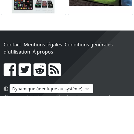
Contact
Mentions légales
Conditions générales
d'utilisation
À propos
Go !
Chaque achat chez une des boutiques partenaires nous
rapporte un pourcentage sur les ventes réalisées.
Conçu et construit avec tout l'amour du monde par
Paula. Maintenu par 1jour-1jeu.com.
Version v2.0. Code sous licence
APACHE2
, docs
APACHE