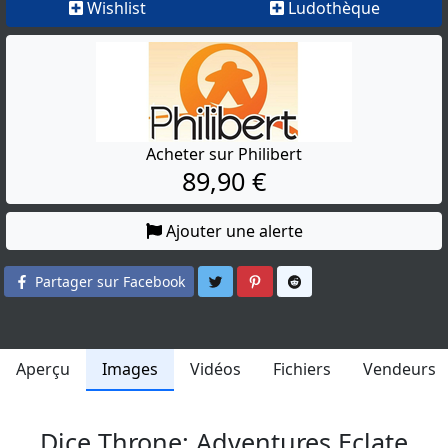
Wishlist
Ludothèque
Acheter sur Philibert
89,90 €
Ajouter une alerte
Partager sur Twitter
Partager sur Pinterest
Partager sur Reddit
Partager sur Facebook
Aperçu
Images
Vidéos
Fichiers
Vendeurs
Dice Throne: Adventures Eclate