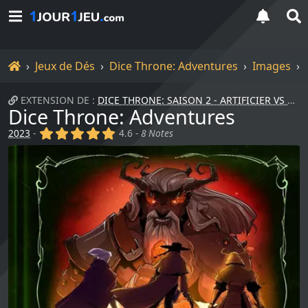
Accueil
Jeux de Dés
Dice Throne: Adventures
Images
EXTENSION DE :
DICE THRONE: SAISON 2 - ARTIFICIER VS PIRATE...
Dice Throne: Adventures
(x)
(x)
(x)
(x)
(x)
2023
-
4.6 -
8 Notes