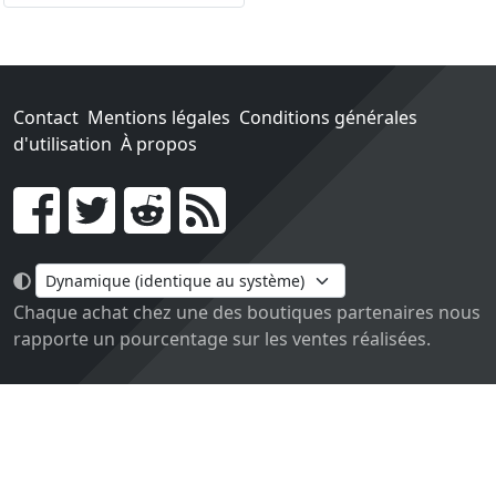
Contact
Mentions légales
Conditions générales
d'utilisation
À propos
Go !
Chaque achat chez une des boutiques partenaires nous
rapporte un pourcentage sur les ventes réalisées.
Conçu et construit avec tout l'amour du monde par
Paula. Maintenu par 1jour-1jeu.com.
Version v2.0. Code sous licence
APACHE2
, docs
APACHE
BY 2.0
.