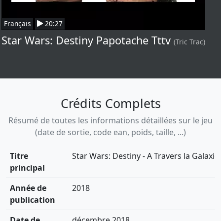
Français
20:27
Star Wars: Destiny Papotache Tttv
(Tric Trac)
Crédits Complets
Résumé de toutes les informations détaillées sur le jeu
(date de sortie, code ean, poids, taille, ...)
Titre
Star Wars: Destiny - A Travers la Galaxie
principal
Année de
2018
publication
Date de
décembre 2018