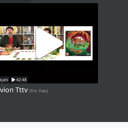
nçais
42:48
lvion Tttv
(Tric Trac)