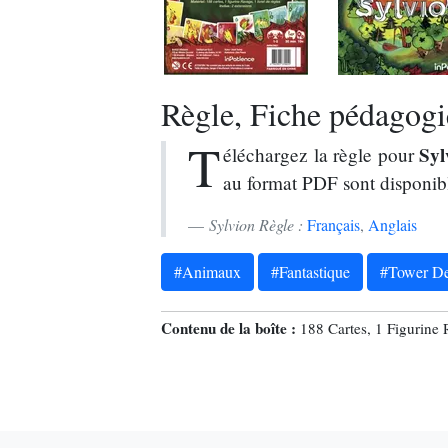
Règle, Fiche pédagogiq
T
Syl
éléchargez la règle pour
au format PDF sont disponib
Sylvion Règle :
Français
,
Anglais
#Animaux
#Fantastique
#Tower De
Contenu de la boîte :
188 Cartes, 1 Figurine R