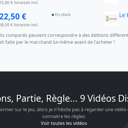
25,80 € livraison incl.
22,50 €
Le
En stock
28,50 € livraison incl.
s comparés peuvent correspondre à des éditions différentes
uit faite par le marchand lui-même avant de l'acheter !
ons, Partie, Règle... 9 Vidéos D
ormer sur le jeu, alors je n'hésite pas à regarder une vidéo
connaitre les règles.
Voir toutes les vidéos