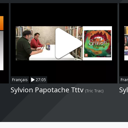
Français
27:05
Fra
Sylvion Papotache Tttv
Sy
(Tric Trac)