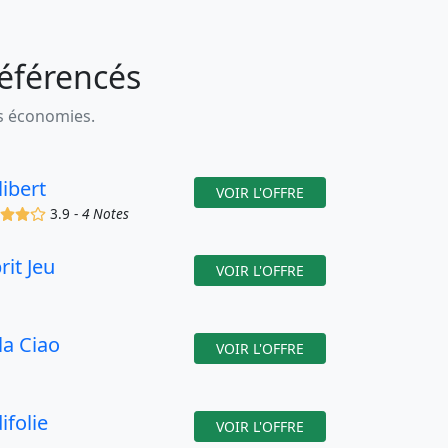
référencés
es économies.
libert
VOIR L'OFFRE
(x)
(x)
(x)
()
3.9 -
4 Notes
rit Jeu
VOIR L'OFFRE
la Ciao
VOIR L'OFFRE
ifolie
VOIR L'OFFRE