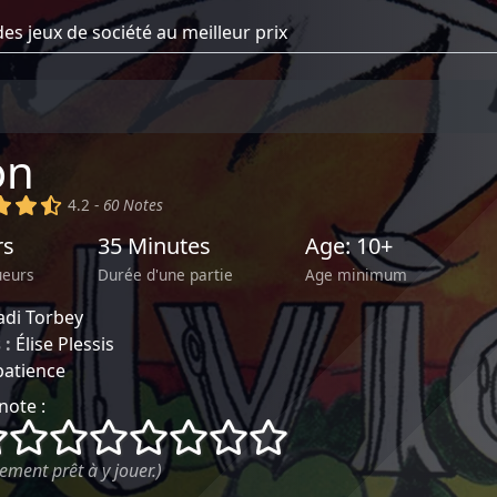
on
)
(x)
(x)
(,)
4.2 -
60 Notes
rs
35 Minutes
Age: 10+
ueurs
Durée d'une partie
Age minimum
adi Torbey
 :
Élise Plessis
patience
note :
()
()
()
()
()
()
()
()
ement prêt à y jouer.)