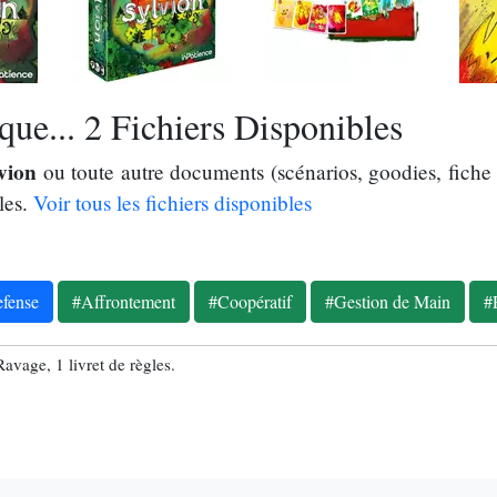
ue... 2 Fichiers Disponibles
vion
ou toute autre documents (scénarios, goodies, fiche 
les.
Voir tous les fichiers disponibles
fense
#Affrontement
#Coopératif
#Gestion de Main
#
avage, 1 livret de règles.