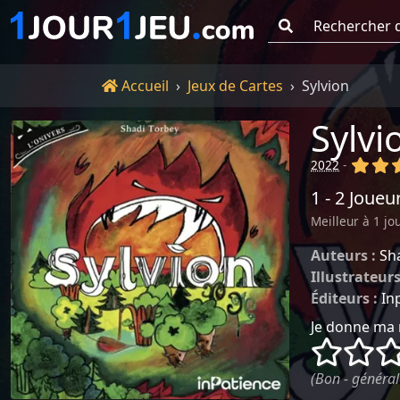
Go !
Accueil
Accueil
Jeux de Cartes
Sylvion
Sylvi
(x)
(x
2022
-
1 - 2 Joueu
Meilleur à 1 jo
Auteurs :
Sh
Illustrateurs
Éditeurs :
In
Je donne ma 
()
()
(Bon - général