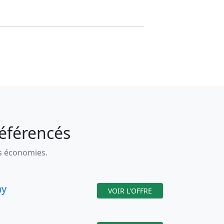
référencés
es économies.
ay
VOIR L'OFFRE