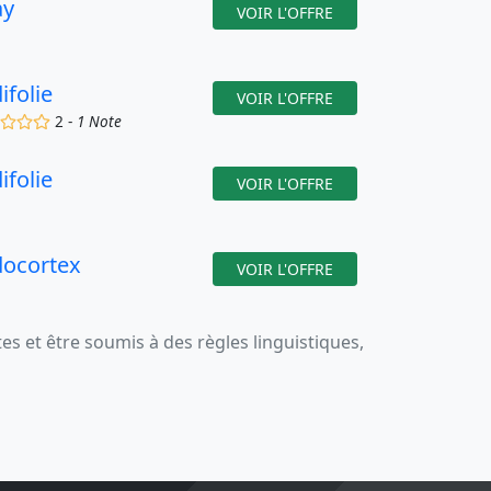
ay
VOIR L'OFFRE
ifolie
VOIR L'OFFRE
(x)
()
()
()
2 -
1 Note
ifolie
VOIR L'OFFRE
docortex
VOIR L'OFFRE
 et être soumis à des règles linguistiques,