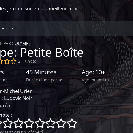
 Boîte
É PAR :
OLYMPE
e: Petite Boîte
)
()
()
()
2 -
1 Note
rs
45 Minutes
Age: 10+
eurs
Durée d'une partie
Age minimum
an-Michel Urien
 :
Ludovic Noir
dréa
note :
()
()
()
()
()
()
()
()
ement prêt à y jouer.)