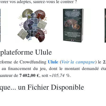
rer vos adeptes, saurez-vous le contrer ?
 plateforme Ulule
Ulule
Voir la campagne
2
ateforme de Crowdfunding
(
) le
 au financement du jeu, dont le montant demandé ét
7 402,00 €
~105,74 %
 hauteur de
, soit
.
que... un Fichier Disponible