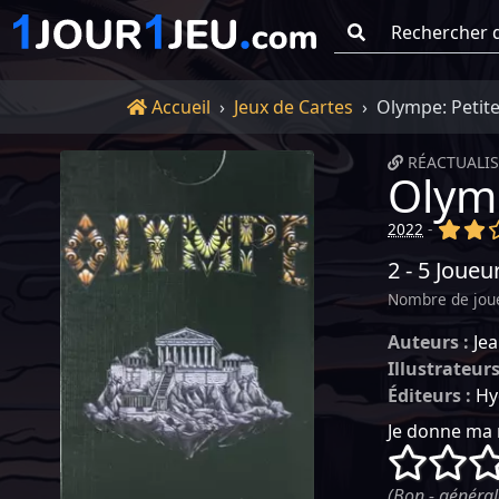
Go !
Accueil
Accueil
Jeux de Cartes
Olympe: Petite
RÉACTUALIS
Olymp
(x)
(x
2022
-
2 - 5 Joueu
Nombre de jou
Auteurs :
Je
Illustrateurs
Éditeurs :
Hy
Je donne ma 
()
()
(Bon - général