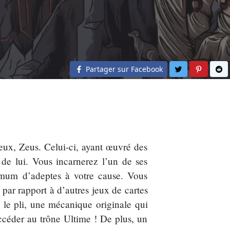
Partager sur 
Partage
Pa
Partager sur Facebook
eux, Zeus. Celui-ci, ayant œuvré des
 de lui. Vous incarnerez l’un de ses
imum d’adeptes à votre cause. Vous
 par rapport à d’autres jeux de cartes
e le pli, une mécanique originale qui
ccéder au trône Ultime ! De plus, un