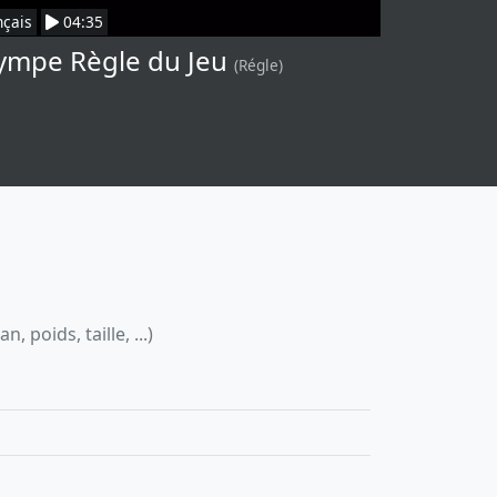
nçais
04:35
ympe Règle du Jeu
(Régle)
 poids, taille, ...)