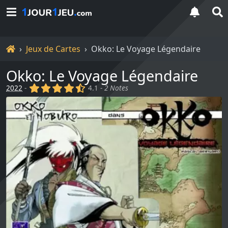
Accueil
Jeux de Cartes
Okko: Le Voyage Légendaire
Okko: Le Voyage Légendaire
(x)
(x)
(x)
(x)
(,)
2022
-
4.1 -
2 Notes