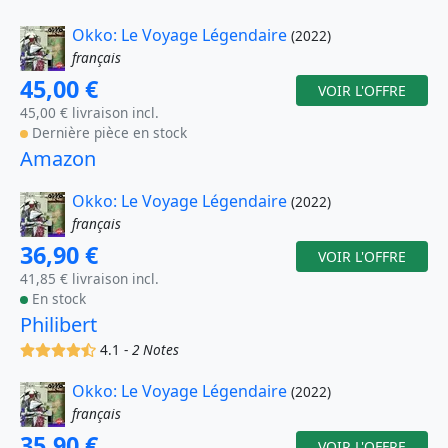
Okko: Le Voyage Légendaire
(2022)
français
45,00 €
VOIR L'OFFRE
45,00 € livraison incl.
Dernière pièce en stock
Amazon
Okko: Le Voyage Légendaire
(2022)
français
36,90 €
VOIR L'OFFRE
41,85 € livraison incl.
En stock
Philibert
(x)
(x)
(x)
(x)
(,)
4.1 -
2 Notes
Okko: Le Voyage Légendaire
(2022)
français
35,90 €
VOIR L'OFFRE