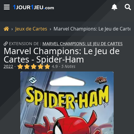
Accueil
Jeux de Cartes
Marvel Champions: Le Jeu de Carte
EXTENSION DE :
MARVEL CHAMPIONS: LE JEU DE CARTES
Marvel Champions: Le Jeu de
Cartes - Spider-Ham
(x)
(x)
(x)
(x)
(x)
2022
-
4.9 -
5 Notes