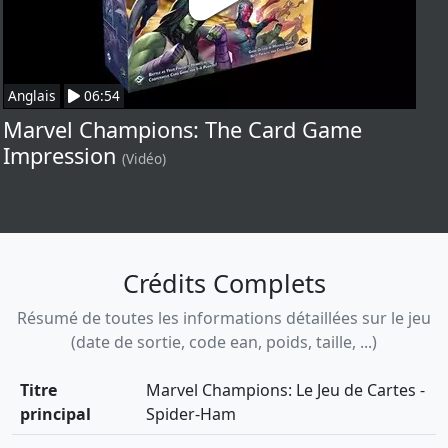
Anglais
06:54
Marvel Champions: The Card Game
Impression
(Vidéo)
Crédits Complets
Résumé de toutes les informations détaillées sur le jeu
(date de sortie, code ean, poids, taille, ...)
Titre
Marvel Champions: Le Jeu de Cartes -
principal
Spider-Ham