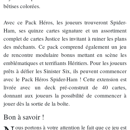
bêtises colorées.
Avec ce Pack Héros, les joueurs trouveront Spider-
Ham, ses quinze cartes signature et un assortiment
complet de cartes Justice les invitant à ruiner les plans
des méchants. Ce pack comprend également un jeu
de rencontre modulaire bonus mettant en scène les
emblématiques et terrifiants Héritiers. Pour les joueurs
prêts à défier les Sinister Six, ils peuvent commencer
avec le Pack Héros Spider-Ham ! Cette extension est
livrée avec un deck pré-construit de 40 cartes,
donnant aux joueurs la possibilité de commencer à
jouer dès la sortie de la boîte.
Bon à savoir !
ous portons à votre attention le fait que ce jeu est