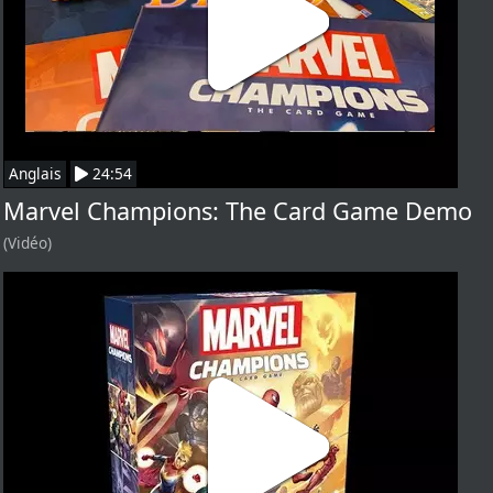
Anglais
24:54
Marvel Champions: The Card Game Demo
(Vidéo)