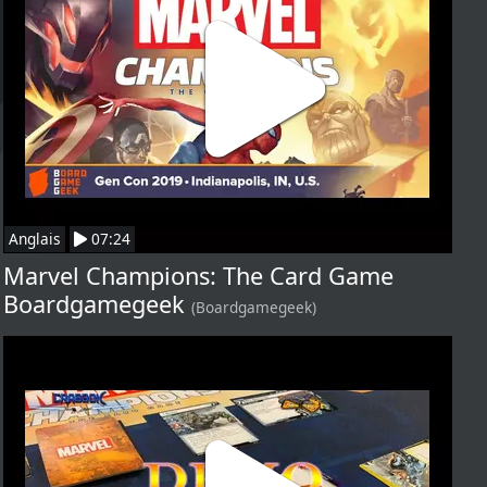
Anglais
07:24
Marvel Champions: The Card Game
Boardgamegeek
(Boardgamegeek)