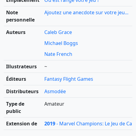
Emplacement
Où est rangé votre jeu ?
Note
Ajoutez une anecdote sur votre jeu...
personnelle
Auteurs
Caleb Grace
Michael Boggs
Nate French
Illustrateurs
~
Éditeurs
Fantasy Flight Games
Distributeurs
Asmodée
Type de
Amateur
public
Extension de
2019
- Marvel Champions: Le Jeu de Car