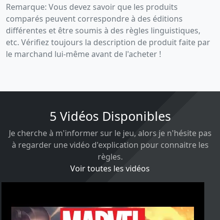
Remarque: Vous devez savoir que les produits
comparés peuvent correspondre à des éditions
différentes et être soumis à des règles linguistiques,
etc. Vérifiez toujours la description de produit faite par
le marchand lui-même avant de l'acheter !
5 Vidéos Disponibles
Je cherche à m'informer sur le jeu, alors je n'hésite pas
à regarder une vidéo d'explication pour connaitre les
règles.
Voir toutes les vidéos