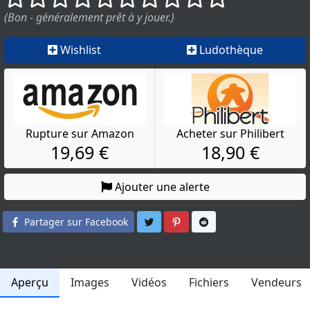
(Bon - généralement prêt à y jouer.)
Wishlist
Ludothèque
Rupture sur Amazon
Acheter sur Philibert
19,69 €
18,90 €
Ajouter une alerte
Partager sur Twitter
Partager sur Pinterest
Partager sur Reddit
Partager sur Facebook
Aperçu
Images
Vidéos
Fichiers
Vendeurs