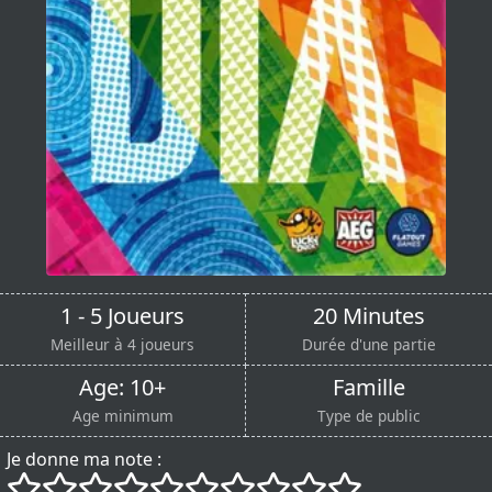
1 - 5 Joueurs
20 Minutes
Meilleur à 4 joueurs
Durée d'une partie
Age: 10+
Famille
Age minimum
Type de public
Je donne ma note :
()
()
()
()
()
()
()
()
()
()