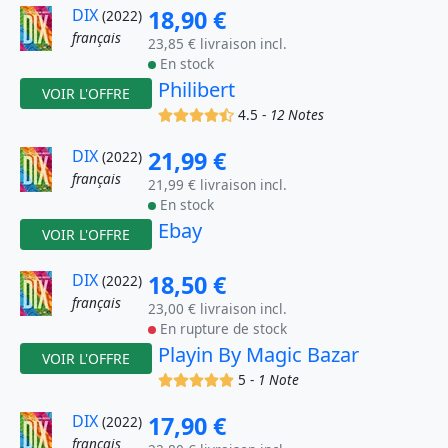
DIX
18,90 €
(2022)
français
23,85 € livraison incl.
En stock
Philibert
VOIR L'OFFRE
(x)
(x)
(x)
(x)
(,)
4.5 -
12 Notes
DIX
21,99 €
(2022)
français
21,99 € livraison incl.
En stock
Ebay
VOIR L'OFFRE
DIX
18,50 €
(2022)
français
23,00 € livraison incl.
En rupture de stock
Playin By Magic Bazar
VOIR L'OFFRE
(x)
(x)
(x)
(x)
(x)
5 -
1 Note
DIX
17,90 €
(2022)
français