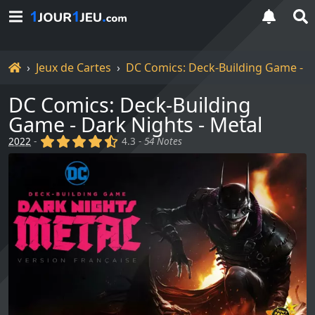
Accueil
Jeux de Cartes
DC Comics: Deck-Building Game - Da
DC Comics: Deck-Building
Game - Dark Nights - Metal
(x)
(x)
(x)
(x)
(,)
2022
-
4.3 -
54 Notes