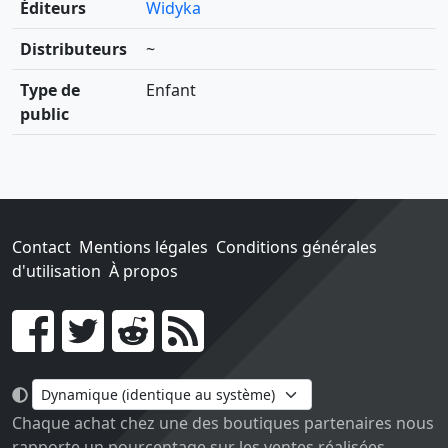
Éditeurs
Widyka
Distributeurs
~
Type de
Enfant
public
Contact
Mentions légales
Conditions générales
d'utilisation
À propos
Go !
Chaque achat chez une des boutiques partenaires nous
rapporte un pourcentage sur les ventes réalisées.