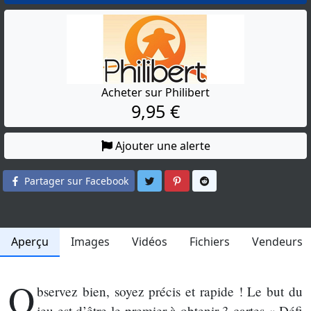
Acheter sur Philibert
9,95 €
Ajouter une alerte
Partager sur Twitter
Partager sur Pinterest
Partager sur Reddit
Partager sur Facebook
Aperçu
Images
Vidéos
Fichiers
Vendeurs
O
bservez bien, soyez précis et rapide ! Le but du
jeu est d’être le premier à obtenir 3 cartes « Défi