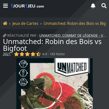
Accueil
Jeux de Cartes
Unmatched: Robin des Bois vs Bigf
RÉACTUALISÉ PAR :
UNMATCHED: COMBAT DE LÉGENDE - VOLUME 2
Unmatched: Robin des Bois vs
Bigfoot
(x)
(x)
(x)
(x)
(,)
2021
-
4.4 -
143 Notes