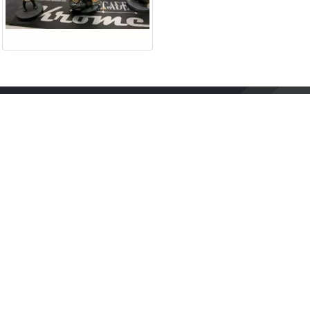
Contact
Mentions légales
Conditions générales
d'utilisation
À propos
Go !
Chaque achat chez une des boutiques partenaires nous
rapporte un pourcentage sur les ventes réalisées.
Conçu et construit avec tout l'amour du monde par
Paula. Maintenu par 1jour-1jeu.com.