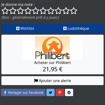
Je donne ma note :
()
()
()
()
()
()
()
()
()
()
(Bon - généralement prêt à y jouer.)
Wishlist
Ludothèque
Acheter sur Philibert
21,95 €
Ajouter une alerte
Partager sur Twitter
Partager sur Pinterest
Partager sur Reddit
Partager sur Facebook