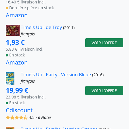
16,40 € livraison incl.
Dernière pièce en stock
Amazon
Time's Up ! de Troy
(2011)
français
1,93 €
VOIR L'OFFRE
5,83 € livraison incl.
En stock
Amazon
Time's Up ! Party - Version Bleue
(2016)
français
19,99 €
VOIR L'OFFRE
23,98 € livraison incl.
En stock
Cdiscount
(x)
(x)
(x)
(x)
(,)
4.5 -
6 Notes