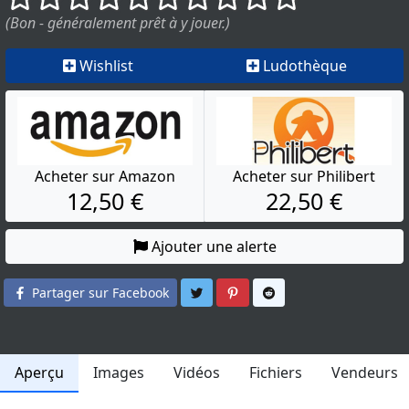
(Bon - généralement prêt à y jouer.)
Wishlist
Ludothèque
Acheter sur Amazon
Acheter sur Philibert
12,50 €
22,50 €
Ajouter une alerte
Partager sur Twitter
Partager sur Pinterest
Partager sur Reddit
Partager sur Facebook
Aperçu
Images
Vidéos
Fichiers
Vendeurs