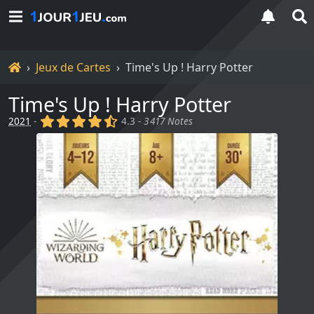
Accueil
Jeux de Cartes
Time's Up ! Harry Potter
Time's Up ! Harry Potter
(x)
(x)
(x)
(x)
(,)
2021
-
4.3 -
3 417 Notes