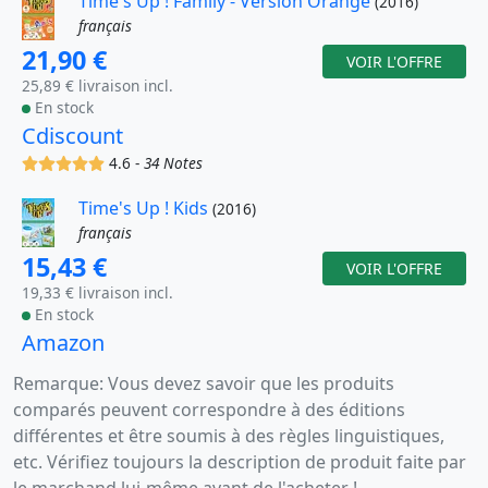
Time's Up ! Family - Version Orange
(2016)
français
21,90 €
VOIR L'OFFRE
25,89 € livraison incl.
En stock
Cdiscount
(x)
(x)
(x)
(x)
(x)
4.6 -
34 Notes
Time's Up ! Kids
(2016)
français
15,43 €
VOIR L'OFFRE
19,33 € livraison incl.
En stock
Amazon
Remarque: Vous devez savoir que les produits
comparés peuvent correspondre à des éditions
différentes et être soumis à des règles linguistiques,
etc. Vérifiez toujours la description de produit faite par
le marchand lui-même avant de l'acheter !