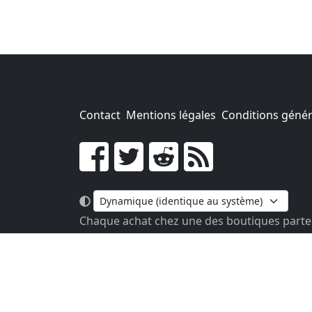
Contact
Mentions légales
Conditions généra
Go !
Chaque achat chez une des boutiques parten
Conçu et construit avec tout l'amour du mo
Version v2.0. Code sous licence
APACHE2
, d