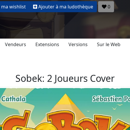
 ma wishlist
Ajouter à ma ludothèque
0
Vendeurs
Extensions
Versions
Sur le Web
Sobek: 2 Joueurs Cover