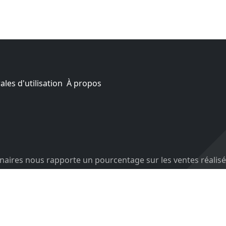
les d'utilisation
À propos
aires nous rapporte un pourcentage sur les ventes réalisé
nde par Paula. Maintenu par 1jour-1jeu.com.
ocs
APACHE BY 2.0
.