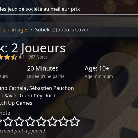
urs
Images
Sobek: 2 Joueurs Cover
: 2 Joueurs
)
(x)
(x)
(,)
4.1 -
357 Notes
20 Minutes
Age: 10+
eurs
Durée d'une partie
Age minimum
uno Cathala
Sébastien Pauchon
 :
Xavier Gueniffey Durin
tch Up Games
note :
()
()
()
()
()
()
()
()
ement prêt à y jouer.)