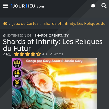
Accueil
Jeux de Cartes
Shards of Infinity: Les Reliques du 
EXTENSION DE :
SHARDS OF INFINITY
Shards of Infinity: Les Reliques
du Futur
(x)
(x)
(x)
(x)
(,)
2021
-
4.3 -
29 Notes