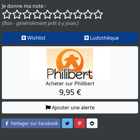
Je donne ma note :
()
()
()
()
()
()
()
()
()
()
(Bon - généralement prêt à y jouer.)
Wishlist
Ludothèque
Acheter sur Philibert
9,95 €
Ajouter une alerte
Partager sur Twitter
Partager sur Pinterest
Partager sur Reddit
Partager sur Facebook