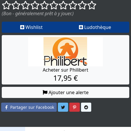
()
()
()
()
()
()
()
()
()
()
(Bon - généralement prêt à y jouer.)
Wishlist
Ludothèque
Acheter sur Philibert
17,95 €
Ajouter une alerte
Partager sur Twitter
Partager sur Pinterest
Partager sur Reddit
Partager sur Facebook