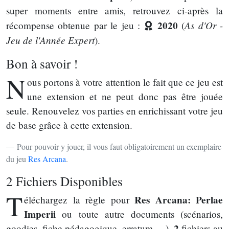
super moments entre amis, retrouvez ci-après la
2020
As d'Or -
récompense obtenue par le jeu :
(
Jeu de l'Année Expert
).
Bon à savoir !
N
ous portons à votre attention le fait que ce jeu est
une extension et ne peut donc pas être jouée
seule. Renouvelez vos parties en enrichissant votre jeu
de base grâce à cette extension.
Pour pouvoir y jouer, il vous faut obligatoirement un exemplaire
du jeu
Res Arcana
.
2 Fichiers Disponibles
T
Res Arcana: Perlae
éléchargez la règle pour
Imperii
ou toute autre documents (scénarios,
2
goodies, fiche pédagogique, erratum, ...).
fichiers au