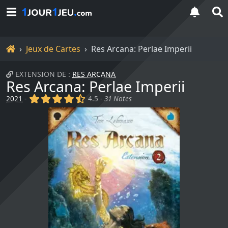
Accueil
Jeux de Cartes
Res Arcana: Perlae Imperii
EXTENSION DE :
RES ARCANA
Res Arcana: Perlae Imperii
(x)
(x)
(x)
(x)
(,)
2021
-
4.5 -
31 Notes