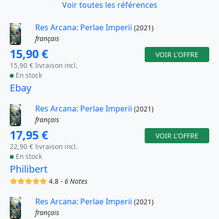
Voir toutes les références
Res Arcana: Perlae Imperii
(2021)
français
15,90 €
VOIR L'OFFRE
15,90 € livraison incl.
En stock
Ebay
Res Arcana: Perlae Imperii
(2021)
français
17,95 €
VOIR L'OFFRE
22,90 € livraison incl.
En stock
Philibert
(x)
(x)
(x)
(x)
(x)
4.8 -
6 Notes
Res Arcana: Perlae Imperii
(2021)
français