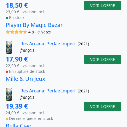
18,50 €
VOIR L'OFFRE
23,00 € livraison incl.
En stock
Playin By Magic Bazar
(x)
(x)
(x)
(x)
(x)
4.8 -
8 Notes
Res Arcana: Perlae Imperii
(2021)
français
17,90 €
VOIR L'OFFRE
22,90 € livraison incl.
En rupture de stock
Mille & Un Jeux
Res Arcana: Perlae Imperii
(2021)
français
19,39 €
VOIR L'OFFRE
24,09 € livraison incl.
Dernière pièce en stock
Bella Ciao