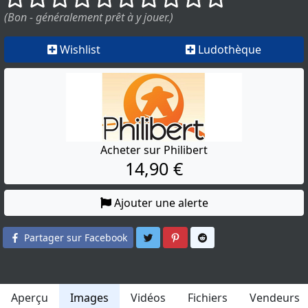
(Bon - généralement prêt à y jouer.)
Wishlist
Ludothèque
Acheter sur Philibert
14,90 €
Ajouter une alerte
Partager sur Twitter
Partager sur Pinterest
Partager sur Reddit
Partager sur Facebook
Aperçu
Images
Vidéos
Fichiers
Vendeurs