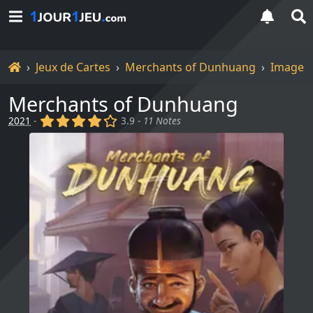
Accueil
Jeux de Cartes
Merchants of Dunhuang
Images
Merchants of Dunhuang
(x)
(x)
(x)
(x)
()
2021
-
3.9 -
11 Notes