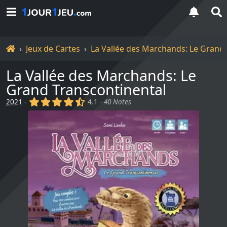
Accueil
Jeux de Cartes
La Vallée des Marchands: Le Grand
La Vallée des Marchands: Le
Grand Transcontinental
(x)
(x)
(x)
(x)
(,)
2021
-
4.1 -
40 Notes