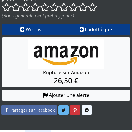
()
()
()
()
()
()
()
()
()
()
(Bon - généralement prêt à y jouer.)
Wishlist
Ludothèque
Rupture sur Amazon
26,50 €
Ajouter une alerte
Partager sur Twitter
Partager sur Pinterest
Partager sur Reddit
Partager sur Facebook