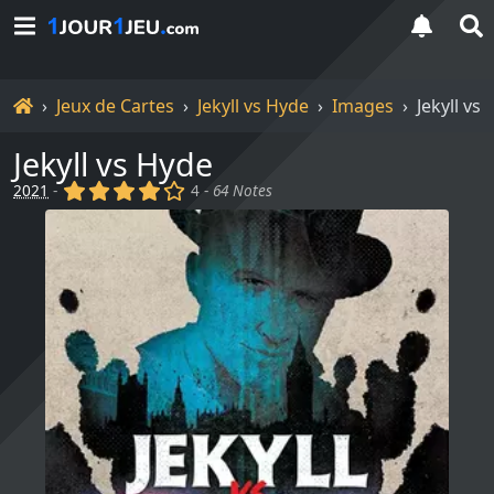
Accueil
Jeux de Cartes
Jekyll vs Hyde
Images
Jekyll vs
Jekyll vs Hyde
(x)
(x)
(x)
(x)
()
2021
-
4 -
64 Notes