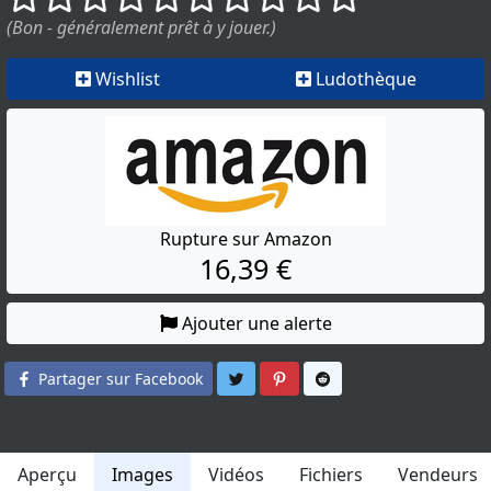
(Bon - généralement prêt à y jouer.)
Wishlist
Ludothèque
Rupture sur Amazon
16,39 €
Ajouter une alerte
Partager sur Twitter
Partager sur Pinterest
Partager sur Reddit
Partager sur Facebook
Aperçu
Images
Vidéos
Fichiers
Vendeurs