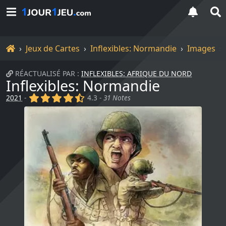
Accueil
Jeux de Cartes
Inflexibles: Normandie
Images
RÉACTUALISÉ PAR :
INFLEXIBLES: AFRIQUE DU NORD
Inflexibles: Normandie
(x)
(x)
(x)
(x)
(,)
2021
-
4.3 -
31 Notes