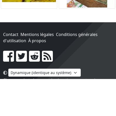
Contact
Mentions légales
Conditions générales
d'utilisation
À propos
Go !
Chaque achat chez une des boutiques partenaires nous
rapporte un pourcentage sur les ventes réalisées.
Conçu et construit avec tout l'amour du monde par
Paula. Maintenu par 1jour-1jeu.com.
Version v2.0. Code sous licence
APACHE2
, docs
APACHE