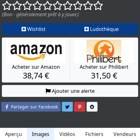
()
()
()
()
()
()
()
()
()
()
(Bon - généralement prêt à y jouer.)
Wishlist
Ludothèque
Acheter sur Amazon
Acheter sur Philibert
38,74 €
31,50 €
Ajouter une alerte
Partager sur Twitter
Partager sur Pinterest
Partager sur Reddit
Partager sur Facebook
Aperçu
Images
Vidéos
Fichiers
Vendeurs