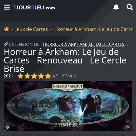
Accueil
Jeux de Cartes
Horreur à Arkham: Le Jeu de Cartes 
EXTENSION DE :
HORREUR À ARKHAM: LE JEU DE CARTES
+ 
Horreur à Arkham: Le Jeu de
Cartes - Renouveau - Le Cercle
Brisé
(x)
(x)
(x)
(x)
(x)
2021
-
4.9 -
6 Notes