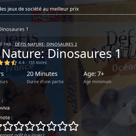
Dinosaures 1
É PAR :
DÉFIS NATURE: DINOSAURES 2
 Nature: Dinosaures 1
)
(x)
(x)
(,)
4.4 -
155 Notes
rs
20 Minutes
Age: 7+
eurs
Durée d'une partie
Age minimum
 :
~
oviva
note :
()
()
()
()
()
()
()
()
ement prêt à y jouer.)