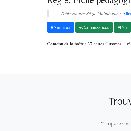
Défis Nature Règle Multilingue :
All
#Animaux
#Connaissances
#Pari
Contenu de la boîte :
37 cartes illustrées, 1 r
Trou
Comparez les 