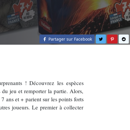
Partager sur 
Partage
Pa
Partager sur Facebook
rprenants ! Découvrez les espèces
 du jeu et remporter la partie. Alors,
 7 ans et + parient sur les points forts
utres joueurs. Le premier à collecter