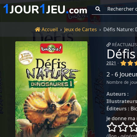
Go !
Accueil
Accueil
Jeux de Cartes
Défis Nature: 
RÉACTUALIS
Défis
(x)
(x
2021
-
2 - 6 Joueu
Nombre de jou
Auteurs :
~
Illustrateurs
Éditeurs :
Bi
Je donne ma 
()
()
(Bon - général