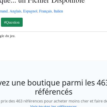
emand
,
Anglais
,
Espagnol
,
Français
,
Italien
#Question
ègle du jeu.
vez une boutique parmi les 463
référencés
prix des 463 références pour acheter moins cher et faire 
Voir toutes les références